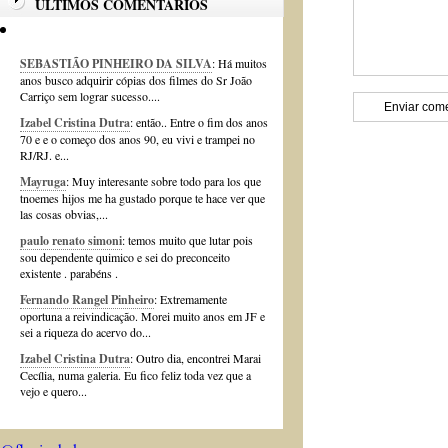
ÚLTIMOS COMENTÁRIOS
SEBASTIÃO PINHEIRO DA SILVA
: Há muitos
anos busco adquirir cópias dos filmes do Sr João
Carriço sem lograr sucesso....
Izabel Cristina Dutra
: então.. Entre o fim dos anos
70 e e o começo dos anos 90, eu vivi e trampei no
RJ/RJ. e...
Mayruga
: Muy interesante sobre todo para los que
tnoemes hijos me ha gustado porque te hace ver que
las cosas obvias,...
paulo renato simoni
: temos muito que lutar pois
sou dependente quimico e sei do preconceito
existente . parabéns .
Fernando Rangel Pinheiro
: Extremamente
oportuna a reivindicação. Morei muito anos em JF e
sei a riqueza do acervo do...
Izabel Cristina Dutra
: Outro dia, encontrei Marai
Cecília, numa galeria. Eu fico feliz toda vez que a
vejo e quero...