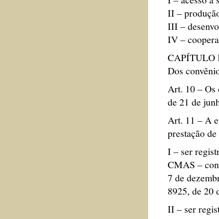
II – produçã
III – desenv
IV – coopera
CAPÍTULO 
Dos convêni
Art. 10 – Os 
de 21 de junh
Art. 11 – A e
prestação de 
I – ser regis
CMAS – confo
7 de dezembro
8925, de 20 
II – ser regi