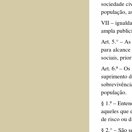
sociedade civ
população, a
VII – iguald
ampla public
Art. 5.° – As
para alcance 
sociais, prio
Art. 6.º – Os
suprimento d
sobrevivênci
população.
§ 1.º – Ente
aqueles que 
de risco ou d
§ 2.° – São s