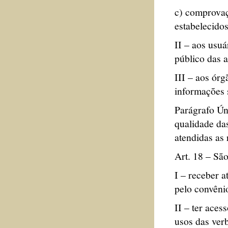
c) comprovaç
estabelecidos 
II – aos usuá
público das a
III – aos ór
informações 
Parágrafo Ún
qualidade das
atendidas as
Art. 18 – São
I – receber 
pelo convêni
II – ter aces
usos das ver