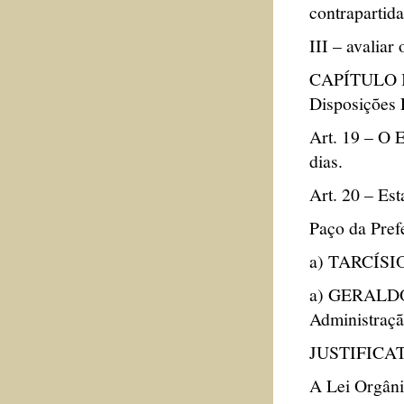
contrapartida
III – avaliar
CAPÍTULO 
Disposições 
Art. 19 – O 
dias.
Art. 20 – Est
Paço da Prefe
a) TARCÍSIO
a) GERALDO
Administraçã
JUSTIFICA
A Lei Orgânic