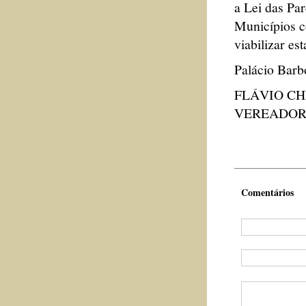
a Lei das Pa
Municípios c
viabilizar es
Palácio Barb
FLÁVIO C
VEREADOR 
Comentários