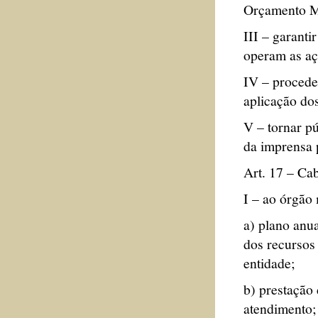
Orçamento Mu
III – garant
operam as aç
IV – proceder
aplicação dos
V – tornar p
da imprensa p
Art. 17 – Ca
I – ao órgão
a) plano anua
dos recursos
entidade;
b) prestação 
atendimento;