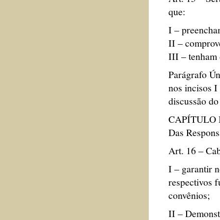
que:
I – preencham
II – comprov
III – tenham
Parágrafo Ún
nos incisos I
discussão d
CAPÍTULO I
Das Responsa
Art. 16 – Ca
I – garantir
respectivos 
convênios;
II – Demonst