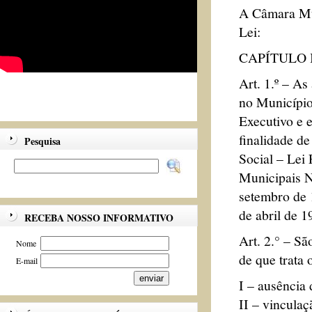
A Câmara Mun
Lei:
CAPÍTULO 
Art. 1.º – As
no Município
Executivo e e
finalidade de
Pesquisa
Social – Lei
Municipais N
setembro de 
de abril de 1
RECEBA NOSSO INFORMATIVO
Art. 2.° – S
Nome
de que trata o
E-mail
I – ausência 
II – vinculaç