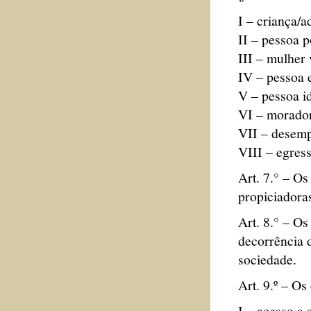
I – criança/a
II – pessoa p
III – mulher 
IV – pessoa e
V – pessoa i
VI – morador
VII – desem
VIII – egress
Art. 7.° – O
propiciadora
Art. 8.° – O
decorrência d
sociedade.
Art. 9.º – Os
I – acesso a 