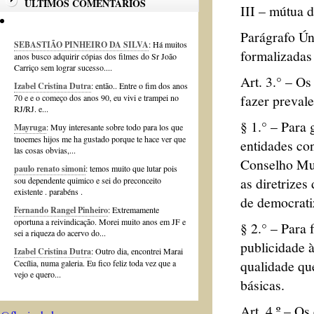
ÚLTIMOS COMENTÁRIOS
III – mútua d
Parágrafo Ún
SEBASTIÃO PINHEIRO DA SILVA
: Há muitos
formalizadas
anos busco adquirir cópias dos filmes do Sr João
Carriço sem lograr sucesso....
Art. 3.° – Os
Izabel Cristina Dutra
: então.. Entre o fim dos anos
fazer prevale
70 e e o começo dos anos 90, eu vivi e trampei no
RJ/RJ. e...
§ 1.° – Para 
Mayruga
: Muy interesante sobre todo para los que
tnoemes hijos me ha gustado porque te hace ver que
entidades co
las cosas obvias,...
Conselho Mun
paulo renato simoni
: temos muito que lutar pois
as diretrizes
sou dependente quimico e sei do preconceito
existente . parabéns .
de democrati
Fernando Rangel Pinheiro
: Extremamente
oportuna a reivindicação. Morei muito anos em JF e
§ 2.° – Para 
sei a riqueza do acervo do...
publicidade 
Izabel Cristina Dutra
: Outro dia, encontrei Marai
qualidade qu
Cecília, numa galeria. Eu fico feliz toda vez que a
vejo e quero...
básicas.
Art. 4.º – Os