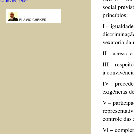
@flaviocheker
social previs
princípios:
I – igualdade
discriminaçã
vexatória da
II – acesso a
III – respeit
à convivência
IV – precedê
exigências d
V – particip
representativ
controle das 
VI – complem