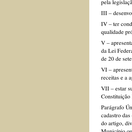
pela legislaç
III – desenvo
IV – ter cond
qualidade pró
V – apresent
da Lei Federa
de 20 de set
VI – apresen
receitas e a 
VII – estar s
Constituição 
Parágrafo Ún
cadastro das 
do artigo, di
Município ou