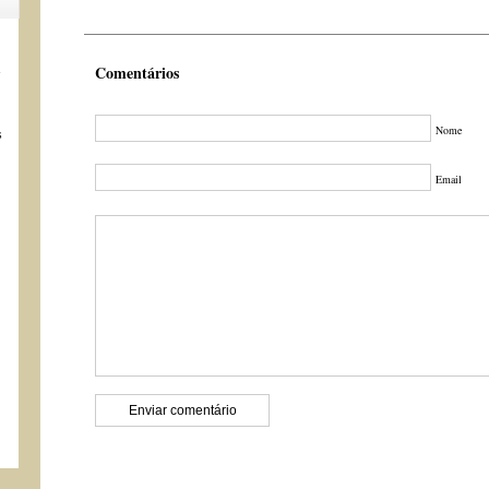
s
Comentários
Nome
s
Email