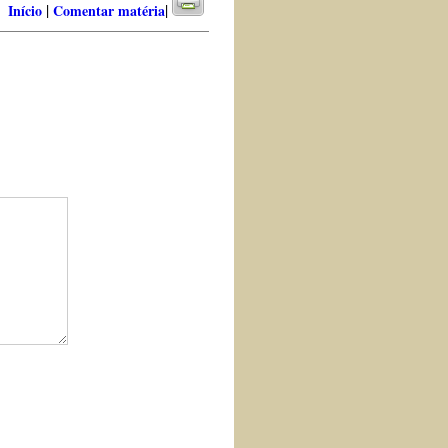
|
|
Início
Comentar matéria