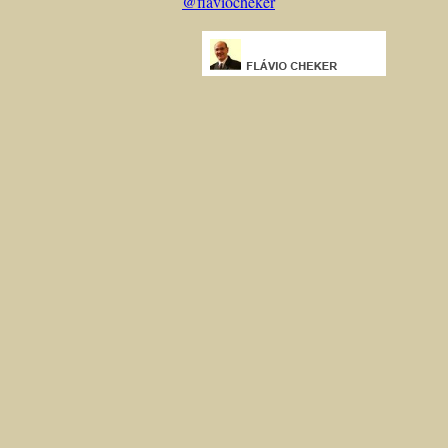
@flaviocheker