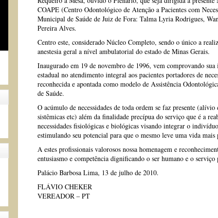
Requeiro à Mesa, ouvido o Plenário, que seja dirigida a present
COAPE (Centro Odontológico de Atenção a Pacientes com Necessi
Municipal de Saúde de Juiz de Fora: Talma Lyria Rodrigues, Wan
Pereira Alves.
Centro este, considerado Núcleo Completo, sendo o único a reali
anestesia geral a nível ambulatorial do estado de Minas Gerais.
Inaugurado em 19 de novembro de 1996, vem comprovando sua i
estadual no atendimento integral aos pacientes portadores de neces
reconhecida e apontada como modelo de Assistência Odontológica
de Saúde.
O acúmulo de necessidades de toda ordem se faz presente (alívio 
sistêmicas etc) além da finalidade precípua do serviço que é a r
necessidades fisiológicas e biológicas visando integrar o indivídu
estimulando seu potencial para que o mesmo leve uma vida mais p
A estes profissionais valorosos nossa homenagem e reconheciment
entusiasmo e competência dignificando o ser humano e o serviço 
Palácio Barbosa Lima, 13 de julho de 2010.
FLÁVIO CHEKER
VEREADOR – PT