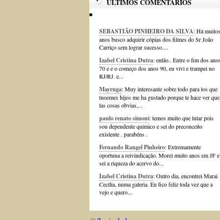
ÚLTIMOS COMENTÁRIOS
SEBASTIÃO PINHEIRO DA SILVA
: Há muito
anos busco adquirir cópias dos filmes do Sr João
Carriço sem lograr sucesso....
Izabel Cristina Dutra
: então.. Entre o fim dos ano
70 e e o começo dos anos 90, eu vivi e trampei no
RJ/RJ. e...
Mayruga
: Muy interesante sobre todo para los que
tnoemes hijos me ha gustado porque te hace ver que
las cosas obvias,...
paulo renato simoni
: temos muito que lutar pois
sou dependente quimico e sei do preconceito
existente . parabéns .
Fernando Rangel Pinheiro
: Extremamente
oportuna a reivindicação. Morei muito anos em JF e
sei a riqueza do acervo do...
Izabel Cristina Dutra
: Outro dia, encontrei Marai
Cecília, numa galeria. Eu fico feliz toda vez que a
vejo e quero...