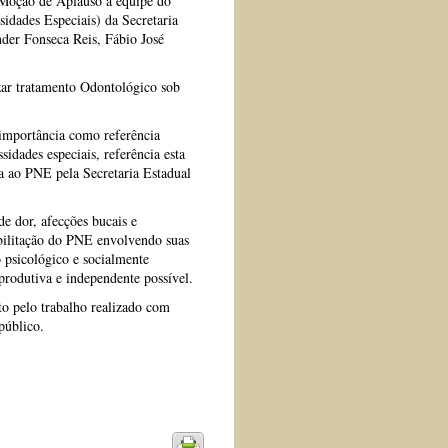
e Moção de Aplauso à equipe do
dades Especiais) da Secretaria
der Fonseca Reis, Fábio José
zar tratamento Odontológico sob
mportância como referência
sidades especiais, referência esta
 ao PNE pela Secretaria Estadual
de dor, afecções bucais e
eabilitação do PNE envolvendo suas
o psicológico e socialmente
rodutiva e independente possível.
o pelo trabalho realizado com
público.