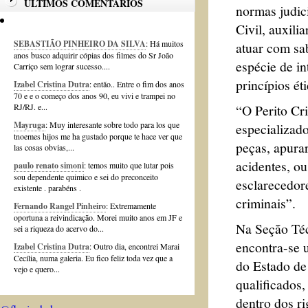
ÚLTIMOS COMENTÁRIOS
normas judic
Civil, auxili
SEBASTIÃO PINHEIRO DA SILVA
: Há muitos
atuar com sa
anos busco adquirir cópias dos filmes do Sr João
espécie de in
Carriço sem lograr sucesso....
princípios ét
Izabel Cristina Dutra
: então.. Entre o fim dos anos
70 e e o começo dos anos 90, eu vivi e trampei no
“O Perito Cri
RJ/RJ. e...
Mayruga
: Muy interesante sobre todo para los que
especializad
tnoemes hijos me ha gustado porque te hace ver que
peças, apurar
las cosas obvias,...
acidentes, o
paulo renato simoni
: temos muito que lutar pois
sou dependente quimico e sei do preconceito
esclarecedore
existente . parabéns .
criminais”.
Fernando Rangel Pinheiro
: Extremamente
oportuna a reivindicação. Morei muito anos em JF e
Na Seção Téc
sei a riqueza do acervo do...
encontra-se u
Izabel Cristina Dutra
: Outro dia, encontrei Marai
Cecília, numa galeria. Eu fico feliz toda vez que a
do Estado de
vejo e quero...
qualificados
dentro dos ri