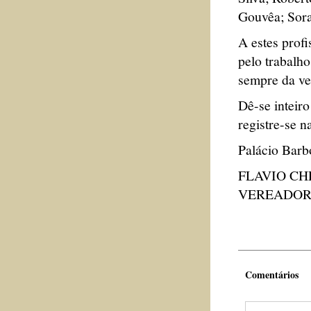
Gouvêa; Sora
A estes prof
pelo trabalh
sempre da ver
Dê-se inteir
registre-se n
Palácio Barb
FLAVIO C
VEREADOR 
Comentários