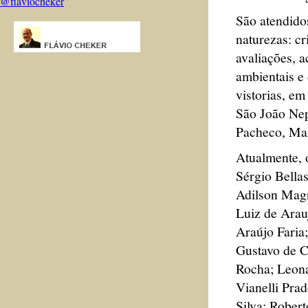
@flaviocheker
São atendido
naturezas: cr
avaliações, a
ambientais e
vistorias, e
São João Nep
Pacheco, Mar
Atualmente, 
Sérgio Bella
Adilson Magn
Luiz de Arau
Araújo Faria
Gustavo de C
Rocha; Leona
Vianelli Pra
Silva; Rober