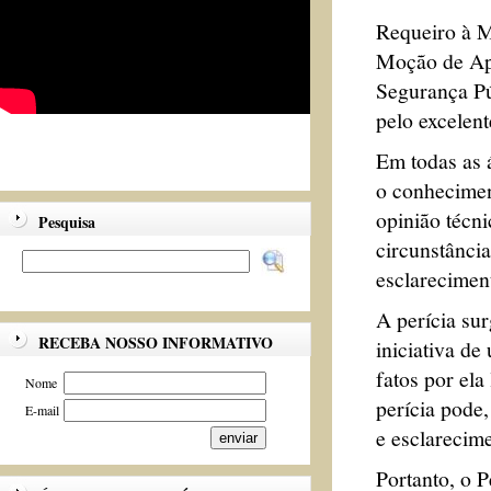
Requeiro à Me
Moção de Apl
Segurança Pú
pelo excelent
Em todas as á
o conheciment
opinião técni
Pesquisa
circunstância
esclarecimen
A perícia su
RECEBA NOSSO INFORMATIVO
iniciativa de
fatos por ela
Nome
perícia pode,
E-mail
e esclarecime
Portanto, o P