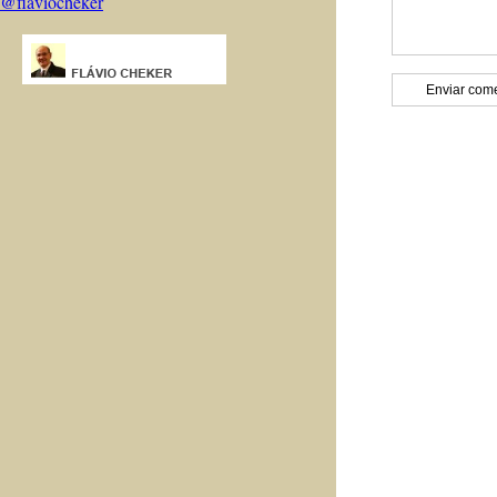
@flaviocheker