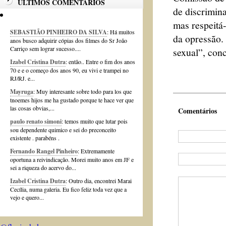
ÚLTIMOS COMENTÁRIOS
de discrimin
mas respeitá-
SEBASTIÃO PINHEIRO DA SILVA
: Há muitos
da opressão. 
anos busco adquirir cópias dos filmes do Sr João
Carriço sem lograr sucesso....
sexual”, conc
Izabel Cristina Dutra
: então.. Entre o fim dos anos
70 e e o começo dos anos 90, eu vivi e trampei no
RJ/RJ. e...
Mayruga
: Muy interesante sobre todo para los que
tnoemes hijos me ha gustado porque te hace ver que
las cosas obvias,...
Comentários
paulo renato simoni
: temos muito que lutar pois
sou dependente quimico e sei do preconceito
existente . parabéns .
Fernando Rangel Pinheiro
: Extremamente
oportuna a reivindicação. Morei muito anos em JF e
sei a riqueza do acervo do...
Izabel Cristina Dutra
: Outro dia, encontrei Marai
Cecília, numa galeria. Eu fico feliz toda vez que a
vejo e quero...