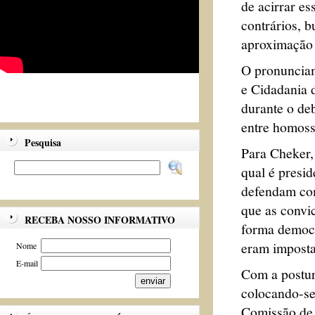
de acirrar es
contrários, 
aproximação e
O pronunciam
e Cidadania 
durante o deb
entre homoss
Pesquisa
Para Cheker,
qual é presi
defendam com 
que as convi
RECEBA NOSSO INFORMATIVO
forma democr
eram imposta
Nome
E-mail
Com a postur
colocando-se
Comissão de 