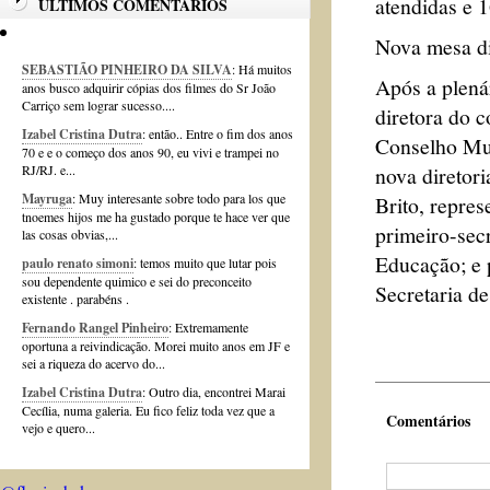
atendidas e 
ÚLTIMOS COMENTÁRIOS
Nova mesa di
SEBASTIÃO PINHEIRO DA SILVA
: Há muitos
Após a plená
anos busco adquirir cópias dos filmes do Sr João
Carriço sem lograr sucesso....
diretora do c
Izabel Cristina Dutra
: então.. Entre o fim dos anos
Conselho Mun
70 e e o começo dos anos 90, eu vivi e trampei no
nova diretor
RJ/RJ. e...
Mayruga
: Muy interesante sobre todo para los que
Brito, repres
tnoemes hijos me ha gustado porque te hace ver que
primeiro-sec
las cosas obvias,...
Educação; e 
paulo renato simoni
: temos muito que lutar pois
sou dependente quimico e sei do preconceito
Secretaria de
existente . parabéns .
Fernando Rangel Pinheiro
: Extremamente
oportuna a reivindicação. Morei muito anos em JF e
sei a riqueza do acervo do...
Izabel Cristina Dutra
: Outro dia, encontrei Marai
Cecília, numa galeria. Eu fico feliz toda vez que a
Comentários
vejo e quero...