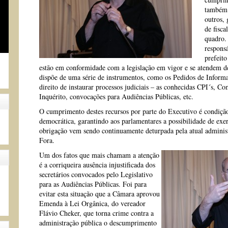
também 
outros,
de fisca
quadro. 
respons
prefeito
estão em conformidade com a legislação em vigor e se atendem de 
dispõe de uma série de instrumentos, como os Pedidos de Informa
direito de instaurar processos judiciais – as conhecidas CPI´s, C
Inquérito, convocações para Audiências Públicas, etc.
O cumprimento destes recursos por parte do Executivo é condição
democrática, garantindo aos parlamentares a possibilidade de exe
obrigação vem sendo continuamente deturpada pela atual administ
Fora.
Um dos fatos que mais chamam a atenção
é a corriqueira ausência injustificada dos
secretários convocados pelo Legislativo
para as Audiências Públicas. Foi para
evitar esta situação que a Câmara aprovou
Emenda à Lei Orgânica, do vereador
Flávio Cheker, que torna crime contra a
administração pública o descumprimento