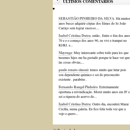
ÚLTIMOS COMENTÁRIOS
SEBASTIÃO PINHEIRO DA SILVA
: Há muito
anos busco adquirir cópias dos filmes do Sr João
Carriço sem lograr sucesso....
Izabel Cristina Dutra
: então.. Entre o fim dos ano
70 e e o começo dos anos 90, eu vivi e trampei no
RJ/RJ. e...
Mayruga
: Muy interesante sobre todo para los que
tnoemes hijos me ha gustado porque te hace ver que
las cosas obvias,...
paulo renato simoni
: temos muito que lutar pois
sou dependente quimico e sei do preconceito
existente . parabéns .
Fernando Rangel Pinheiro
: Extremamente
oportuna a reivindicação. Morei muito anos em JF e
sei a riqueza do acervo do...
Izabel Cristina Dutra
: Outro dia, encontrei Marai
Cecília, numa galeria. Eu fico feliz toda vez que a
vejo e quero...