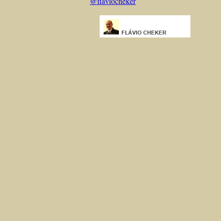
@flaviocheker