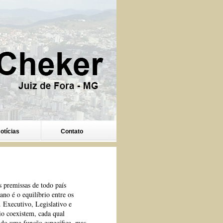
otícias
Contato
 premissas de todo país
ano é o equilíbrio entre os
. Executivo, Legislativo e
io coexistem, cada qual
do uma função específica, mas