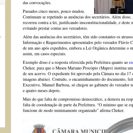
das convocações.
Passados cinco meses, pouco mudou.
Continuam se repetindo as ausências dos secretários. Além disso, 
s
recorreu contra a lei, justificando insconstitucionalidade, e de
evitando prestar contas aos vereadores.
Além das ausências dos secretários, têm sido constantes os atraso
s
Informação e Requerimentos apresentados pelo vereador Flávio 
de um ano após expedidos, embora a Lei Orgânica determine o má
assim, em casos especiais.
Exemplo disso é a resposta oferecida pela Prefeitura quanto ao
re
Cheker, para que o Museu Mariano Procópio (Mapro) institua um s
de seu acervo. O expediente foi aprovado pela Câmara no dia 17 
imagens abaixo). Contudo, o encaminhamento do documento, feito
Executivo, Manuel Barbosa, só chegou ao gabinete do vereador n
e quatro meses depois.
Mais do que falta de compromisso democrático, a demora na resp
falta de coordenação de parte da Prefeitura. “O mínimo que se e
funcione de modo minimamente organizado” afirma Cheker.