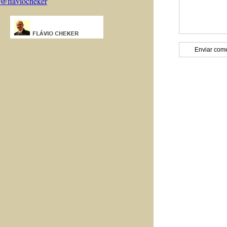
@flaviocheker