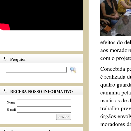
efeitos do d
aos moradores
com o projet
Pesquisa
Concebida pe
é realizada d
quatro guard
caminha pela
RECEBA NOSSO INFORMATIVO
usuários de 
Nome
trabalho pre
E-mail
órgãos envol
moradores da 