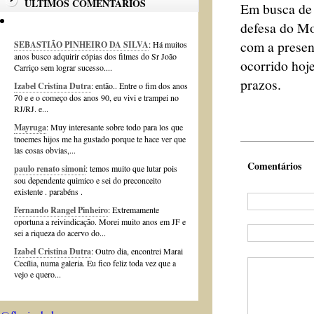
ÚLTIMOS COMENTÁRIOS
Em busca de 
defesa do Mo
com a presen
SEBASTIÃO PINHEIRO DA SILVA
: Há muitos
anos busco adquirir cópias dos filmes do Sr João
ocorrido hoje
Carriço sem lograr sucesso....
prazos.
Izabel Cristina Dutra
: então.. Entre o fim dos anos
70 e e o começo dos anos 90, eu vivi e trampei no
RJ/RJ. e...
Mayruga
: Muy interesante sobre todo para los que
tnoemes hijos me ha gustado porque te hace ver que
las cosas obvias,...
Comentários
paulo renato simoni
: temos muito que lutar pois
sou dependente quimico e sei do preconceito
existente . parabéns .
Fernando Rangel Pinheiro
: Extremamente
oportuna a reivindicação. Morei muito anos em JF e
sei a riqueza do acervo do...
Izabel Cristina Dutra
: Outro dia, encontrei Marai
Cecília, numa galeria. Eu fico feliz toda vez que a
vejo e quero...