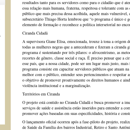
resultados tanto para os servidores como para o cidadão que é a
essa relação mais humana, fraterna, respeitosa e tolerante com as
público que mais precisa dessa acolhida, aquele mais vulnerável, 
s
subsecretário Thiago Horta lembrou que “o programa é único e g
elemento de formação e reconhece a política intersetorial no enco
Ciranda Cidadã
s
A supervisora Giane Elisa, emocionada, trouxe à tona a origem 
todas as mulheres negras que a antecederam e fizeram a ciranda g
programa é sustentando por três pilares: o afrocentrismo, as metod
recortes de gênero, classe social e raça. É preciso pensar que a c
esse país, que a nossa cidade, pode ser um lugar mais justo, mais
programa consiste em capacitar servidores públicos que atuam na 
melhor com o público, entender seus pertencimentos e respeitar as
o objetivo de promover proativamente os direitos humanos e aind
violência institucional e a marginalização.
Territórios em Ciranda
O projeto está contido no Ciranda Cidadã e busca promover a imer
serviços de saúde e assistência estão inseridos para entender a co
promover ações baseadas em suas especificidades, história e const
O lançamento oficial ocorreu após a fase-piloto do projeto, reali
de Saúde da Família dos bairros Industrial, Retiro e Santo Antôn