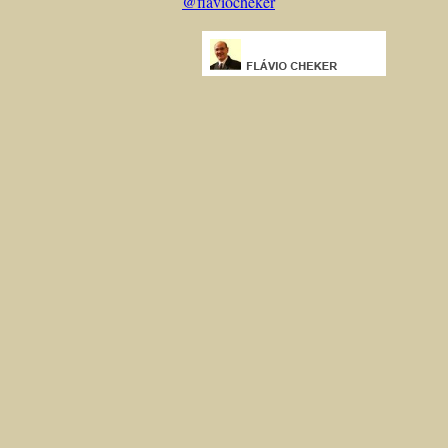
@flaviocheker