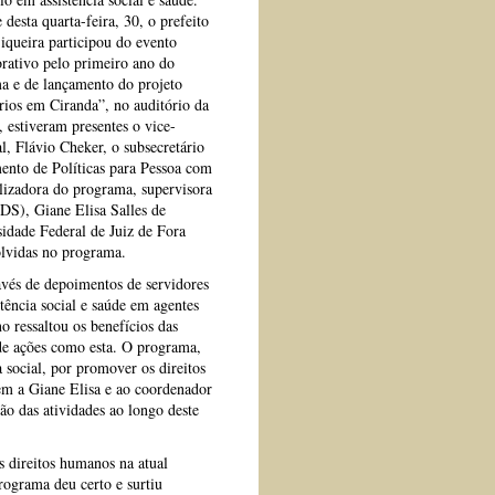
 desta quarta-feira, 30, o prefeito
iqueira participou do evento
ativo pelo primeiro ano do
a e de lançamento do projeto
rios em Ciranda”, no auditório da
 estiveram presentes o vice-
l, Flávio Cheker, o subsecretário
ento de Políticas para Pessoa com
lizadora do programa, supervisora
DS), Giane Elisa Salles de
idade Federal de Juiz de Fora
olvidas no programa.
avés de depoimentos de servidores
stência social e saúde em agentes
 ressaltou os benefícios das
de ações como esta. O programa,
a social, por promover os direitos
em a Giane Elisa e ao coordenador
ão das atividades ao longo deste
s direitos humanos na atual
ograma deu certo e surtiu