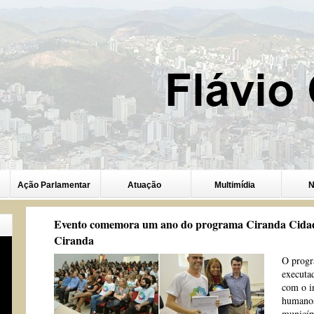
Ação Parlamentar
Atuação
Multimídia
N
Evento comemora um ano do programa Ciranda Cidadã 
Ciranda
O progr
executad
com o i
humanos
municípi