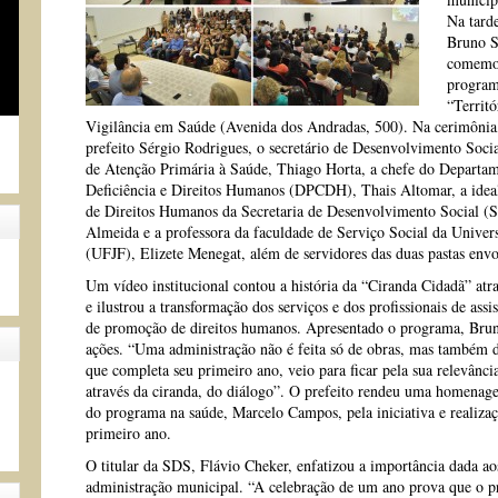
Na tarde
Bruno S
comemor
program
“Territó
Vigilância em Saúde (Avenida dos Andradas, 500). Na cerimônia,
prefeito Sérgio Rodrigues, o secretário de Desenvolvimento Socia
de Atenção Primária à Saúde, Thiago Horta, a chefe do Departam
Deficiência e Direitos Humanos (DPCDH), Thais Altomar, a idea
de Direitos Humanos da Secretaria de Desenvolvimento Social (S
Almeida e a professora da faculdade de Serviço Social da Univers
(UFJF), Elizete Menegat, além de servidores das duas pastas env
Um vídeo institucional contou a história da “Ciranda Cidadã” atr
e ilustrou a transformação dos serviços e dos profissionais de assi
de promoção de direitos humanos. Apresentado o programa, Bruno
ações. “Uma administração não é feita só de obras, mas também 
que completa seu primeiro ano, veio para ficar pela sua relevânci
através da ciranda, do diálogo”. O prefeito rendeu uma homenag
do programa na saúde, Marcelo Campos, pela iniciativa e realizaç
primeiro ano.
O titular da SDS, Flávio Cheker, enfatizou a importância dada ao
administração municipal. “A celebração de um ano prova que o pr