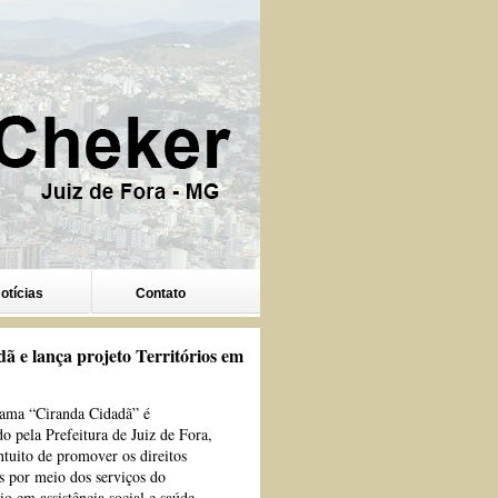
otícias
Contato
e lança projeto Territórios em
ama “Ciranda Cidadã” é
o pela Prefeitura de Juiz de Fora,
ntuito de promover os direitos
 por meio dos serviços do
o em assistência social e saúde.