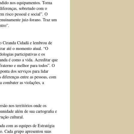
tendido nos equipamentos. Torna
 diferenças, sobretudo com o
em risco pessoal e social”. O
enuinamente juiz-forano. Traz um
ntro”.
do Ciranda Cidadã e lembrou de
irar até o momento atual. “O
ologias participativas e os
iranda é como a vida. Acreditar que
 fraterno e melhor para todos”. O
ponta dos serviços para lidar
 diferenças entre as pessoas, com
a combater as violações, a
são nos territórios onde os
munidade além de sua cartografia e
rução cultural.
zada com as equipes de Estratégia
io. Cada grupo apresentou suas