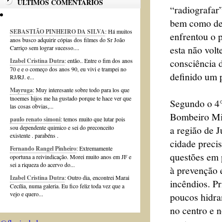
ÚLTIMOS COMENTÁRIOS
“radiografar”
bem como deb
SEBASTIÃO PINHEIRO DA SILVA
: Há muitos
enfrentou o 
anos busco adquirir cópias dos filmes do Sr João
esta não vol
Carriço sem lograr sucesso....
consciência d
Izabel Cristina Dutra
: então.. Entre o fim dos anos
70 e e o começo dos anos 90, eu vivi e trampei no
definido um p
RJ/RJ. e...
Mayruga
: Muy interesante sobre todo para los que
tnoemes hijos me ha gustado porque te hace ver que
Segundo o 4°
las cosas obvias,...
Bombeiro Mil
paulo renato simoni
: temos muito que lutar pois
a região de J
sou dependente quimico e sei do preconceito
existente . parabéns .
cidade precis
Fernando Rangel Pinheiro
: Extremamente
questões em 
oportuna a reivindicação. Morei muito anos em JF e
sei a riqueza do acervo do...
à prevenção 
Izabel Cristina Dutra
: Outro dia, encontrei Marai
incêndios. Pr
Cecília, numa galeria. Eu fico feliz toda vez que a
vejo e quero...
poucos hidran
no centro e n