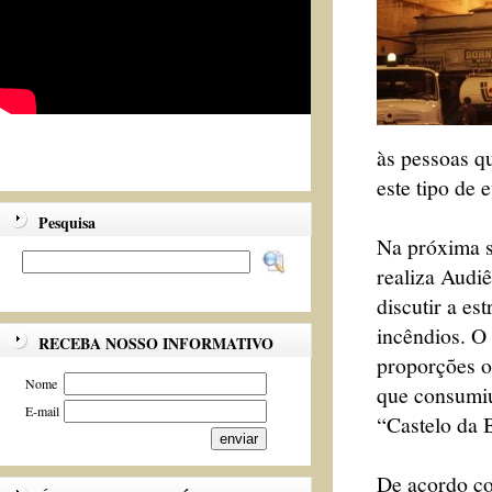
às pessoas q
este tipo de 
Pesquisa
Na próxima s
realiza Audi
discutir a es
incêndios. O 
RECEBA NOSSO INFORMATIVO
proporções o
Nome
que consumiu
E-mail
“Castelo da B
De acordo co