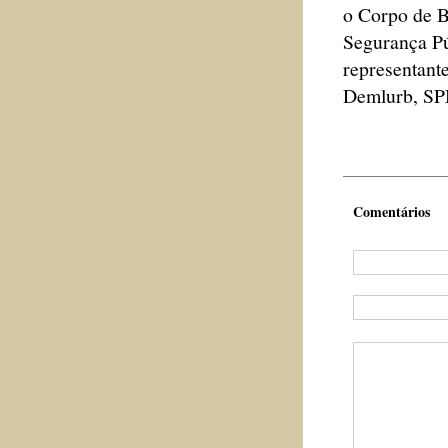
o Corpo de B
Segurança Pú
representant
Demlurb, SPM
Comentários