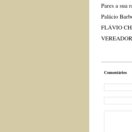
Pares a sua 
Palácio Barb
FLÁVIO C
VEREADOR
Comentários