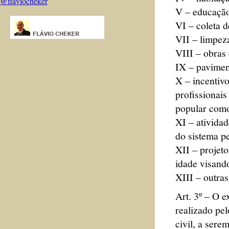
@flaviocheker
V – educaçã
VI – coleta d
VII – limpez
VIII – obras
IX – pavimen
X – incentivo
profissionais
popular como
XI – ativida
do sistema pe
XII – projet
idade visand
XIII – outras
Art. 3º – O 
realizado pe
civil, a ser