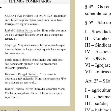
ÚLTIMOS COMENTÁRIOS
§ 4º – Os rec
somente ao 
SEBASTIÃO PINHEIRO DA SILVA
: Há muitos
anos busco adquirir cópias dos filmes do Sr João
§ 5º – São co
Carriço sem lograr sucesso....
I – Sociedad
Izabel Cristina Dutra
: então.. Entre o fim dos anos
70 e e o começo dos anos 90, eu vivi e trampei no
II – Comitês
RJ/RJ. e...
III – Sindica
Mayruga
: Muy interesante sobre todo para los que
tnoemes hijos me ha gustado porque te hace ver que
IV – Associa
las cosas obvias,...
V – ONGs
paulo renato simoni
: temos muito que lutar pois
VI – Igrejas;
sou dependente quimico e sei do preconceito
existente . parabéns .
VII – outras 
Fernando Rangel Pinheiro
: Extremamente
oportuna a reivindicação. Morei muito anos em JF e
Art. 2º – São
sei a riqueza do acervo do...
I – agricultu
Izabel Cristina Dutra
: Outro dia, encontrei Marai
Cecília, numa galeria. Eu fico feliz toda vez que a
II – saneame
vejo e quero...
III – saúde;
IV – habitaç