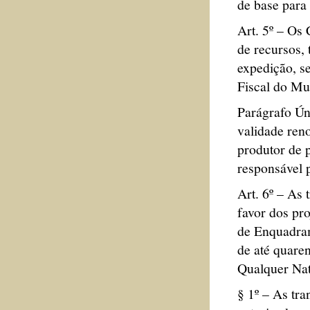
de base para 
Art. 5º – Os
de recursos, 
expedição, s
Fiscal do Mu
Parágrafo Ún
validade reno
produtor de 
responsável 
Art. 6º – As 
favor dos pro
de Enquadram
de até quare
Qualquer Nat
§ 1º – As tra