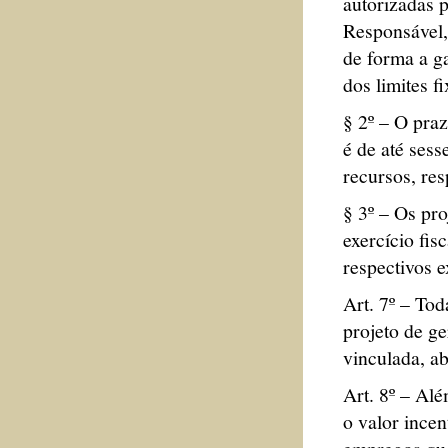
autorizadas 
Responsável,
de forma a ga
dos limites 
§ 2º – O praz
é de até sess
recursos, res
§ 3º – Os pr
exercício fis
respectivos e
Art. 7º – Tod
projeto de ge
vinculada, ab
Art. 8º – Al
o valor incen