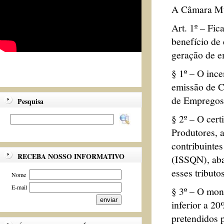
A Câmara Mun
Art. 1º – Fic
benefício de
geração de e
§ 1º – O ince
emissão de C
de Empregos 
Pesquisa
§ 2º – O cert
Produtores, a
contribuinte
RECEBA NOSSO INFORMATIVO
(ISSQN), aba
esses tribut
Nome
E-mail
§ 3º – O mont
inferior a 20
pretendidos p