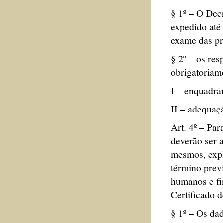
§ 1º – O Dec
expedido até
exame das pr
§ 2º – os res
obrigatoriame
I – enquadra
II – adequaçã
Art. 4º – Par
deverão ser 
mesmos, expl
término previ
humanos e fi
Certificado 
§ 1º – Os dad