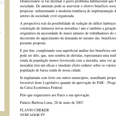
Desnecessário se faz declinar o grave problema habitacional que 
sociedade. De antemão pode-se asseverar o efetivo benefício socia
propiciar, sedimentando a moderna tendência de implementação d
setores da sociedade civil organizada.
s
A perspectiva real da possibilidade de redução do déficit habitaci
construção de inúmeras novas moradias / ano e também a geração
s
originários da necessidade de maior número de trabalhadores do r
decorrente do aquecimento da demanda no mesmo são, benefícios 
presente proposta.
E por fim, completando essa superficial análise dos benefícios or
pode ser dito, que, sem sombra de dúvidas, representará uma m
renda da população menos favorecida com a moradia, uma vez qu
moradias terá um eficaz e imediato efeito redutor sobre os valore
população de baixa renda de nossa cidade.
Já implantada com êxito em outros municípios, semelhante propo
favorável deste Legislativo quando da aprovação do PAR – Prog
da Caixa Econômica Federal.
Pelo que requeremos aos Pares a sua aprovação.
Palácio Barbosa Lima, 28 de maio de 2007.
FLÁVIO CHEKER
VEREADOR PT