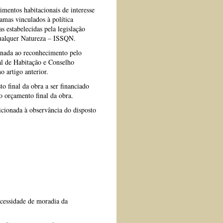
mentos habitacionais de interesse
amas vinculados à política
 estabelecidas pela legislação
 Qualquer Natureza – ISSQN.
ionada ao reconhecimento pelo
al de Habitação e Conselho
 artigo anterior.
o final da obra a ser financiado
o orçamento final da obra.
dicionada à observância do disposto
ecessidade de moradia da