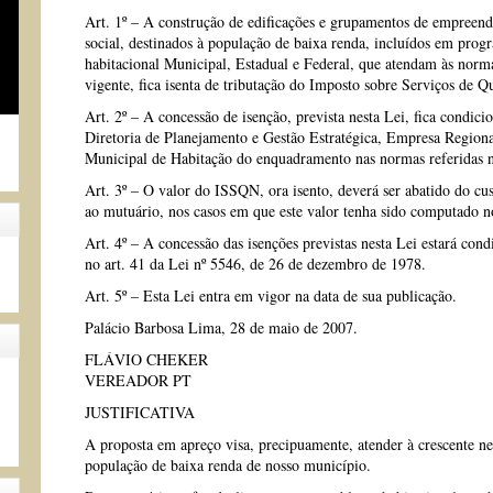
Art. 1º – A construção de edificações e grupamentos de empreendi
social, destinados à população de baixa renda, incluídos em progr
habitacional Municipal, Estadual e Federal, que atendam às normas
vigente, fica isenta de tributação do Imposto sobre Serviços de
Art. 2º – A concessão de isenção, prevista nesta Lei, fica condic
Diretoria de Planejamento e Gestão Estratégica, Empresa Region
Municipal de Habitação do enquadramento nas normas referidas no
Art. 3º – O valor do ISSQN, ora isento, deverá ser abatido do cust
ao mutuário, nos casos em que este valor tenha sido computado n
Art. 4º – A concessão das isenções previstas nesta Lei estará con
no art. 41 da Lei nº 5546, de 26 de dezembro de 1978.
Art. 5º – Esta Lei entra em vigor na data de sua publicação.
Palácio Barbosa Lima, 28 de maio de 2007.
FLÁVIO CHEKER
VEREADOR PT
JUSTIFICATIVA
A proposta em apreço visa, precipuamente, atender à crescente n
população de baixa renda de nosso município.