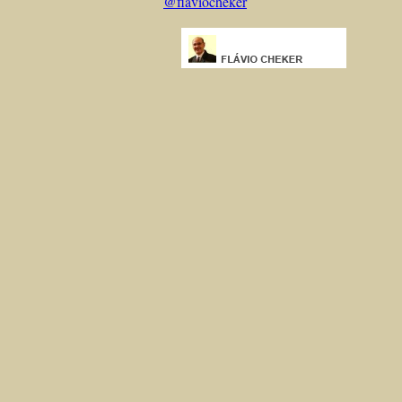
@flaviocheker