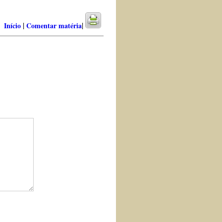
|
|
Início
Comentar matéria