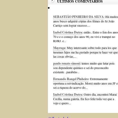
ÚLTIMOS COMENTÁRIOS
SEBASTIÃO PINHEIRO DA SILVA
: Há muito
anos busco adquirir cópias dos filmes do Sr João
Carriço sem lograr sucesso....
Izabel Cristina Dutra
: então.. Entre o fim dos ano
70 e e o começo dos anos 90, eu vivi e trampei no
RJ/RJ. e...
Mayruga
: Muy interesante sobre todo para los que
tnoemes hijos me ha gustado porque te hace ver que
las cosas obvias,...
paulo renato simoni
: temos muito que lutar pois
sou dependente quimico e sei do preconceito
existente . parabéns .
Fernando Rangel Pinheiro
: Extremamente
oportuna a reivindicação. Morei muito anos em JF e
sei a riqueza do acervo do...
Izabel Cristina Dutra
: Outro dia, encontrei Marai
Cecília, numa galeria. Eu fico feliz toda vez que a
vejo e quero...