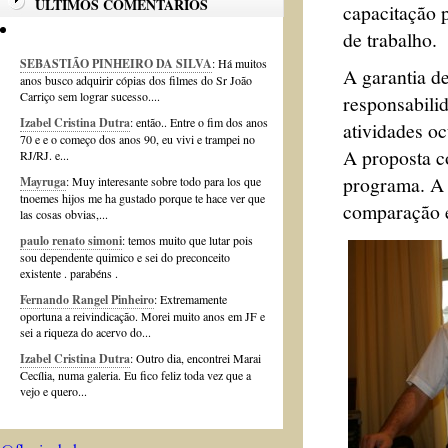
ÚLTIMOS COMENTÁRIOS
capacitação 
de trabalho.
SEBASTIÃO PINHEIRO DA SILVA
: Há muitos
A garantia de
anos busco adquirir cópias dos filmes do Sr João
Carriço sem lograr sucesso....
responsabili
Izabel Cristina Dutra
: então.. Entre o fim dos anos
atividades oc
70 e e o começo dos anos 90, eu vivi e trampei no
A proposta c
RJ/RJ. e...
programa. A i
Mayruga
: Muy interesante sobre todo para los que
tnoemes hijos me ha gustado porque te hace ver que
comparação e
las cosas obvias,...
paulo renato simoni
: temos muito que lutar pois
sou dependente quimico e sei do preconceito
existente . parabéns .
Fernando Rangel Pinheiro
: Extremamente
oportuna a reivindicação. Morei muito anos em JF e
sei a riqueza do acervo do...
Izabel Cristina Dutra
: Outro dia, encontrei Marai
Cecília, numa galeria. Eu fico feliz toda vez que a
vejo e quero...