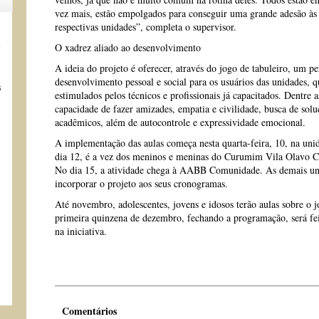
vez mais, estão empolgados para conseguir uma grande adesão às v
respectivas unidades”, completa o supervisor.
s
O xadrez aliado ao desenvolvimento
A ideia do projeto é oferecer, através do jogo de tabuleiro, um p
desenvolvimento pessoal e social para os usuários das unidades, q
s
estimulados pelos técnicos e profissionais já capacitados. Dentre a
capacidade de fazer amizades, empatia e civilidade, busca de solu
acadêmicos, além de autocontrole e expressividade emocional.
A implementação das aulas começa nesta quarta-feira, 10, na un
dia 12, é a vez dos meninos e meninas do Curumim Vila Olavo Co
No dia 15, a atividade chega à AABB Comunidade. As demais uni
incorporar o projeto aos seus cronogramas.
Até novembro, adolescentes, jovens e idosos terão aulas sobre o j
primeira quinzena de dezembro, fechando a programação, será fe
na iniciativa.
Comentários