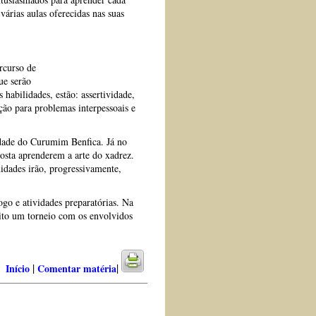
árias aulas oferecidas nas suas
ercurso de
ue serão
s habilidades, estão: assertividade,
ção para problemas interpessoais e
idade do Curumim Benfica. Já no
sta aprenderem a arte do xadrez.
dades irão, progressivamente,
ogo e atividades preparatórias. Na
ito um torneio com os envolvidos
|
|
Início
Comentar matéria