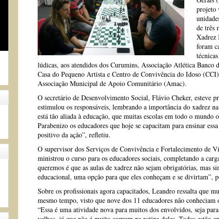
projeto 
unidades
de três
Xadrez 
foram ca
técnicas
lúdicas, aos atendidos dos Curumins, Associação Atlética Banc
Casa do Pequeno Artista e Centro de Convivência do Idoso (CCI),
Associação Municipal de Apoio Comunitário (Amac).
O secretário de Desenvolvimento Social, Flávio Cheker, esteve pr
estimulou os responsáveis, lembrando a importância do xadrez na 
está tão aliada à educação, que muitas escolas em todo o mundo o
Parabenizo os educadores que hoje se capacitam para ensinar essa 
positivo da ação”, refletiu.
O supervisor dos Serviços de Convivência e Fortalecimento de V
ministrou o curso para os educadores sociais, completando a carg
queremos é que as aulas de xadrez não sejam obrigatórias, mas si
educacional, uma opção para que eles conheçam e se divirtam”, p
Sobre os profissionais agora capacitados, Leandro ressalta que mu
mesmo tempo, visto que nove dos 11 educadores não conheciam o 
“Essa é uma atividade nova para muitos dos envolvidos, seja para
velhos, já que não é muito comum na rotina deles. Todos estão e