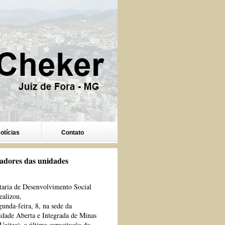
otícias
Contato
cadores das unidades
taria de Desenvolvimento Social
ealizou,
gunda-feira, 8, na sede da
idade Aberta e Integrada de Minas
Uaitec), a última capacitação do