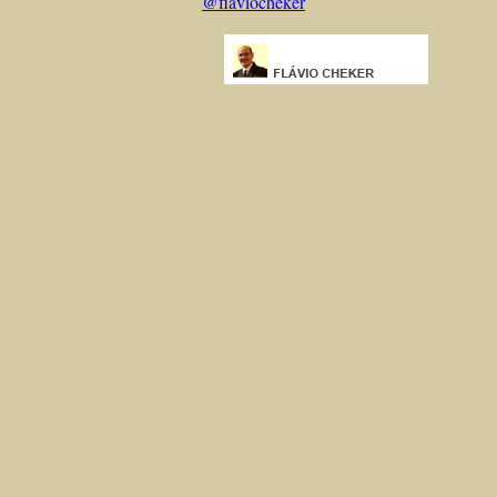
@flaviocheker