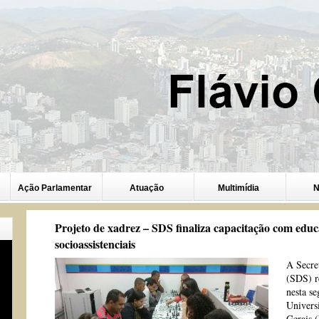
Ação Parlamentar
Atuação
Multimídia
N
Projeto de xadrez – SDS finaliza capacitação com edu
socioassistenciais
A Secre
(SDS) r
nesta se
Univers
Gerais (