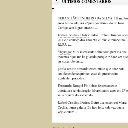
ÚLTIMOS COMENTÁRIOS
SEBASTIÃO PINHEIRO DA SILVA
: Há muito
anos busco adquirir cópias dos filmes do Sr João
Carriço sem lograr sucesso....
Izabel Cristina Dutra
: então.. Entre o fim dos ano
70 e e o começo dos anos 90, eu vivi e trampei no
RJ/RJ. e...
Mayruga
: Muy interesante sobre todo para los que
tnoemes hijos me ha gustado porque te hace ver que
las cosas obvias,...
paulo renato simoni
: temos muito que lutar pois
sou dependente quimico e sei do preconceito
existente . parabéns .
Fernando Rangel Pinheiro
: Extremamente
oportuna a reivindicação. Morei muito anos em JF e
sei a riqueza do acervo do...
Izabel Cristina Dutra
: Outro dia, encontrei Marai
Cecília, numa galeria. Eu fico feliz toda vez que a
vejo e quero...