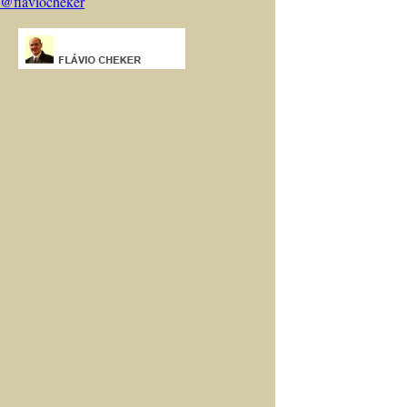
@flaviocheker