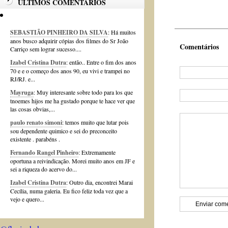
ÚLTIMOS COMENTÁRIOS
SEBASTIÃO PINHEIRO DA SILVA
: Há muitos
anos busco adquirir cópias dos filmes do Sr João
Comentários
Carriço sem lograr sucesso....
Izabel Cristina Dutra
: então.. Entre o fim dos anos
70 e e o começo dos anos 90, eu vivi e trampei no
RJ/RJ. e...
Mayruga
: Muy interesante sobre todo para los que
tnoemes hijos me ha gustado porque te hace ver que
las cosas obvias,...
paulo renato simoni
: temos muito que lutar pois
sou dependente quimico e sei do preconceito
existente . parabéns .
Fernando Rangel Pinheiro
: Extremamente
oportuna a reivindicação. Morei muito anos em JF e
sei a riqueza do acervo do...
Izabel Cristina Dutra
: Outro dia, encontrei Marai
Cecília, numa galeria. Eu fico feliz toda vez que a
vejo e quero...