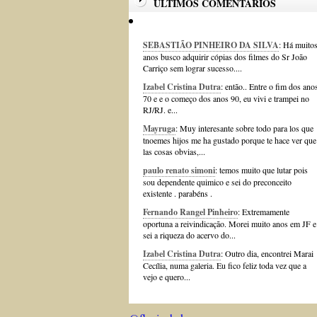
ÚLTIMOS COMENTÁRIOS
SEBASTIÃO PINHEIRO DA SILVA
: Há muito
anos busco adquirir cópias dos filmes do Sr João
Carriço sem lograr sucesso....
Izabel Cristina Dutra
: então.. Entre o fim dos ano
70 e e o começo dos anos 90, eu vivi e trampei no
RJ/RJ. e...
Mayruga
: Muy interesante sobre todo para los que
tnoemes hijos me ha gustado porque te hace ver que
las cosas obvias,...
paulo renato simoni
: temos muito que lutar pois
sou dependente quimico e sei do preconceito
existente . parabéns .
Fernando Rangel Pinheiro
: Extremamente
oportuna a reivindicação. Morei muito anos em JF e
sei a riqueza do acervo do...
Izabel Cristina Dutra
: Outro dia, encontrei Marai
Cecília, numa galeria. Eu fico feliz toda vez que a
vejo e quero...