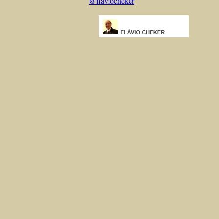
@flaviocheker