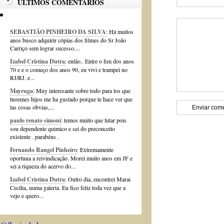
ÚLTIMOS COMENTÁRIOS
SEBASTIÃO PINHEIRO DA SILVA
: Há muitos
anos busco adquirir cópias dos filmes do Sr João
Carriço sem lograr sucesso....
Izabel Cristina Dutra
: então.. Entre o fim dos anos
70 e e o começo dos anos 90, eu vivi e trampei no
RJ/RJ. e...
Mayruga
: Muy interesante sobre todo para los que
tnoemes hijos me ha gustado porque te hace ver que
las cosas obvias,...
paulo renato simoni
: temos muito que lutar pois
sou dependente quimico e sei do preconceito
existente . parabéns .
Fernando Rangel Pinheiro
: Extremamente
oportuna a reivindicação. Morei muito anos em JF e
sei a riqueza do acervo do...
Izabel Cristina Dutra
: Outro dia, encontrei Marai
Cecília, numa galeria. Eu fico feliz toda vez que a
vejo e quero...