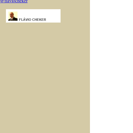
@flaviocheker