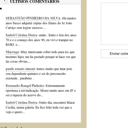
ÚLTIMOS COMENTÁRIOS
SEBASTIÃO PINHEIRO DA SILVA
: Há muitos
anos busco adquirir cópias dos filmes do Sr João
Carriço sem lograr sucesso....
Izabel Cristina Dutra
: então.. Entre o fim dos anos
70 e e o começo dos anos 90, eu vivi e trampei no
RJ/RJ. e...
Mayruga
: Muy interesante sobre todo para los que
tnoemes hijos me ha gustado porque te hace ver que
las cosas obvias,...
paulo renato simoni
: temos muito que lutar pois
sou dependente quimico e sei do preconceito
existente . parabéns .
Fernando Rangel Pinheiro
: Extremamente
oportuna a reivindicação. Morei muito anos em JF e
sei a riqueza do acervo do...
Izabel Cristina Dutra
: Outro dia, encontrei Marai
Cecília, numa galeria. Eu fico feliz toda vez que a
vejo e quero...