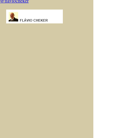
@flaviocheker