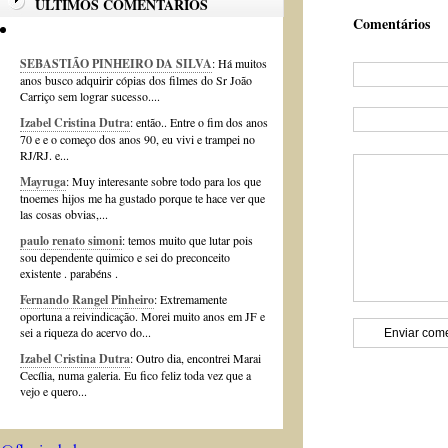
ÚLTIMOS COMENTÁRIOS
Comentários
SEBASTIÃO PINHEIRO DA SILVA
: Há muitos
anos busco adquirir cópias dos filmes do Sr João
Carriço sem lograr sucesso....
Izabel Cristina Dutra
: então.. Entre o fim dos anos
70 e e o começo dos anos 90, eu vivi e trampei no
RJ/RJ. e...
Mayruga
: Muy interesante sobre todo para los que
tnoemes hijos me ha gustado porque te hace ver que
las cosas obvias,...
paulo renato simoni
: temos muito que lutar pois
sou dependente quimico e sei do preconceito
existente . parabéns .
Fernando Rangel Pinheiro
: Extremamente
oportuna a reivindicação. Morei muito anos em JF e
sei a riqueza do acervo do...
Izabel Cristina Dutra
: Outro dia, encontrei Marai
Cecília, numa galeria. Eu fico feliz toda vez que a
vejo e quero...