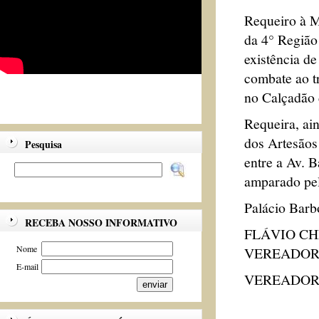
Requeiro à M
da 4° Região 
existência de
combate ao t
no Calçadão 
Requeira, ain
dos Artesãos
Pesquisa
entre a Av. B
amparado pel
Palácio Barb
RECEBA NOSSO INFORMATIVO
FLÁVIO C
Nome
VEREADOR
E-mail
VEREADO