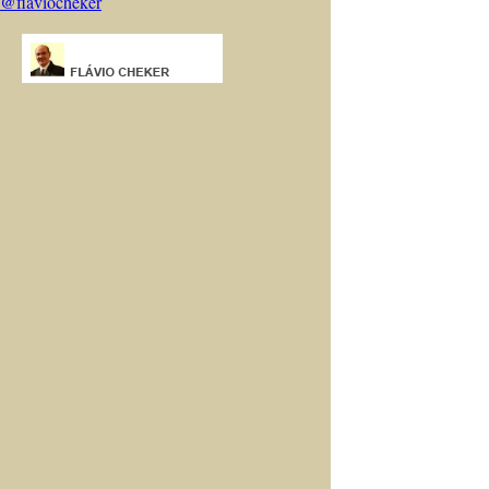
@flaviocheker