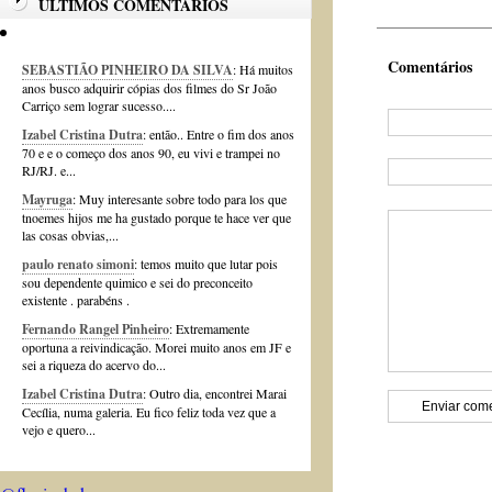
ÚLTIMOS COMENTÁRIOS
Comentários
SEBASTIÃO PINHEIRO DA SILVA
: Há muitos
anos busco adquirir cópias dos filmes do Sr João
Carriço sem lograr sucesso....
Izabel Cristina Dutra
: então.. Entre o fim dos anos
70 e e o começo dos anos 90, eu vivi e trampei no
RJ/RJ. e...
Mayruga
: Muy interesante sobre todo para los que
tnoemes hijos me ha gustado porque te hace ver que
las cosas obvias,...
paulo renato simoni
: temos muito que lutar pois
sou dependente quimico e sei do preconceito
existente . parabéns .
Fernando Rangel Pinheiro
: Extremamente
oportuna a reivindicação. Morei muito anos em JF e
sei a riqueza do acervo do...
Izabel Cristina Dutra
: Outro dia, encontrei Marai
Cecília, numa galeria. Eu fico feliz toda vez que a
vejo e quero...