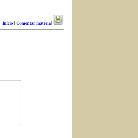
|
|
Início
Comentar matéria