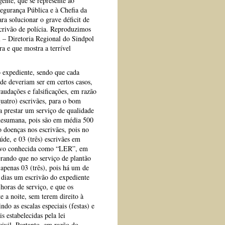
ente, que se represente ao
egurança Pública e à Chefia da
ra solucionar o grave déficit de
crivão de polícia. Reproduzimos
l – Diretoria Regional do Sindpol
 e que mostra a terrível
o expediente, sendo que cada
de deveriam ser em certos casos,
audações e falsificações, em razão
uatro) escrivães, para o bom
ra prestar um serviço de qualidade
 desumana, pois são em média 500
o doenças nos escrivães, pois no
de, e 03 (três) escrivães em
itivo conhecida como “LER”, em
erando que no serviço de plantão
 apenas 03 (três), pois há um de
 dias um escrivão do expediente
horas de serviço, e que os
e a noite, sem terem direito à
ndo as escalas especiais (festas) e
 estabelecidas pela lei
ivil. Portanto, em razão do