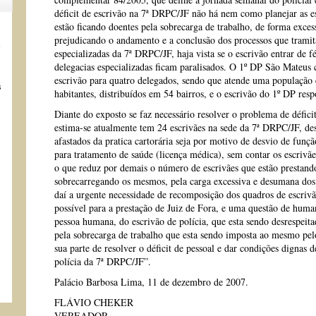
déficit de escrivão na 7ª DRPC/JF não há nem como planejar as esc
estão ficando doentes pela sobrecarga de trabalho, de forma exc
prejudicando o andamento e a conclusão dos processos que tramita
s
especializadas da 7ª DRPC/JF, haja vista se o escrivão entrar de fé
delegacias especializadas ficam paralisados. O 1º DP São Mateus
escrivão para quatro delegados, sendo que atende uma população
s
habitantes, distribuídos em 54 bairros, e o escrivão do 1º DP res
Diante do exposto se faz necessário resolver o problema de défici
estima-se atualmente tem 24 escrivães na sede da 7ª DRPC/JF, des
afastados da pratica cartorária seja por motivo de desvio de fun
para tratamento de saúde (licença médica), sem contar os escrivãe
o que reduz por demais o número de escrivães que estão prestand
sobrecarregando os mesmos, pela carga excessiva e desumana dos t
daí a urgente necessidade de recomposição dos quadros de escriv
possível para a prestação de Juiz de Fora, e uma questão de huma
pessoa humana, do escrivão de polícia, que esta sendo desrespeita
pela sobrecarga de trabalho que esta sendo imposta ao mesmo pe
sua parte de resolver o déficit de pessoal e dar condições dignas d
polícia da 7ª DRPC/JF”.
Palácio Barbosa Lima, 11 de dezembro de 2007.
FLÁVIO CHEKER
VEREADOR