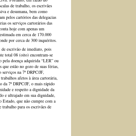
alas de trabalho, os escrivães
essiva e desumana, bem como
m pelos cartórios das delegacias
rias os serviços cartorários das
 conta hoje com apenas um
 estimada em cerca de 170.000
ponde por cerca de 300 inquéritos.
t de escrivão de imediato, pois
te total 08 (oito) encontram-se
ção pela doença adquirida “LER” ou
s que estão no gozo de suas férias,
o serviços na 7ª DRPC/JF,
rabalhos afetos à área cartorária,
ão da 7ª DRPC/JF, o mais rápido
nidade e respeito a dignidade da
do e ultrajado em sua dignidade,
lo Estado, que não cumpre com a
e trabalho para os escrivães de