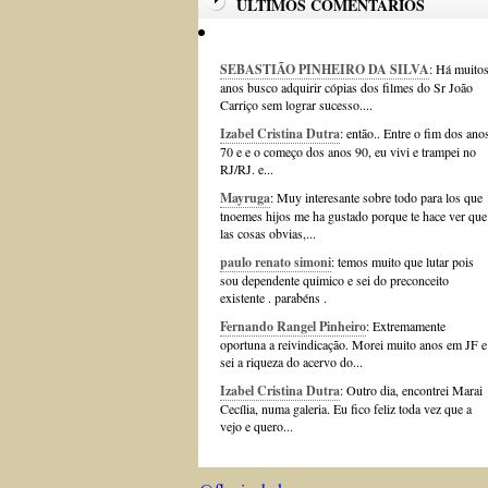
ÚLTIMOS COMENTÁRIOS
SEBASTIÃO PINHEIRO DA SILVA
: Há muito
anos busco adquirir cópias dos filmes do Sr João
Carriço sem lograr sucesso....
Izabel Cristina Dutra
: então.. Entre o fim dos ano
70 e e o começo dos anos 90, eu vivi e trampei no
RJ/RJ. e...
Mayruga
: Muy interesante sobre todo para los que
tnoemes hijos me ha gustado porque te hace ver que
las cosas obvias,...
paulo renato simoni
: temos muito que lutar pois
sou dependente quimico e sei do preconceito
existente . parabéns .
Fernando Rangel Pinheiro
: Extremamente
oportuna a reivindicação. Morei muito anos em JF e
sei a riqueza do acervo do...
Izabel Cristina Dutra
: Outro dia, encontrei Marai
Cecília, numa galeria. Eu fico feliz toda vez que a
vejo e quero...