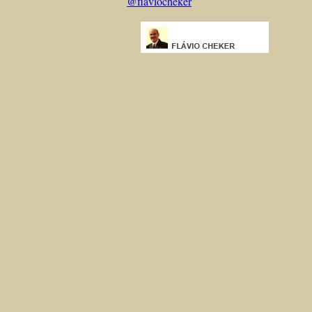
@flaviocheker