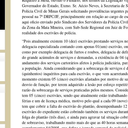
Requeiro à Mesa, ouvido o Plenário, nos termos da Legislação vig
Governador do Estado, Exmo. Sr. Aécio Neves, à Secretaria de S
Polícia Civil de Minas Gerais solicitando providências urgentes pa
pessoal na 7ª DRPC/JF, principalmente em relação ao cargo de es
aqui oficio enviado pelo Sindicato dos Servidores da Polícia Civi
da Zona da Mata Mineira, com Sub-Sede Regional em Juiz de Fora
realidade dos escrivães de polícia.
“Pois atualmente existem 10 (dez) escrivães prestando serviços n
delegacia especializada contando com apenas 01(um) escrivão, on
como por exemplo delegacia de furtos e roubos, delegacia de defr
do grande acúmulos de serviços e demandas, a existência de 04 (q
andamento dos serviços cartorários afetos à polícia judiciária, pa
a população. Ainda considerando que a sobrecarga de serviços é
(quinhentos) inquéritos para cada escrivão, o que vem acarretand
momento existem 05 (cinco) escrivães afastados por motivo de saú
desvio de função, por terem adquirido a lesão por esforço repet
razão da sobrecarga de serviços praticadas pelos mesmos. Consid
tem 05 (cinco) escrivães, sendo que atualmente estão trabalhando
férias e um de licença médica, motivo pelo qual a cada 09 (nove)
tem que cobrir a falta do escrivão do plantão, desempenhando 12 
escrivães do expediente estão cobrindo também os serviços durant
folga do plantão (três dias), e ainda para agravar tal situação cobri
de sobreaviso, trabalhando muito mais do que as 40 horas semanais
complementar 84/2005, que define a jornada semanal do policial c