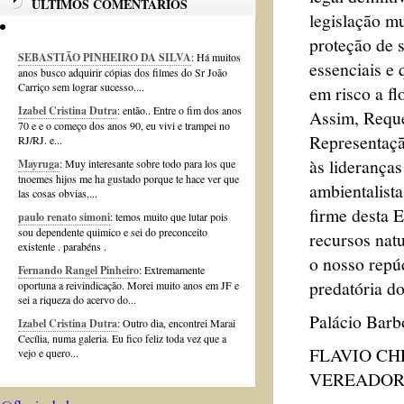
ÚLTIMOS COMENTÁRIOS
legislação mu
proteção de 
SEBASTIÃO PINHEIRO DA SILVA
: Há muitos
essenciais e
anos busco adquirir cópias dos filmes do Sr João
Carriço sem lograr sucesso....
em risco a fl
Izabel Cristina Dutra
: então.. Entre o fim dos anos
Assim, Reque
70 e e o começo dos anos 90, eu vivi e trampei no
Representaçã
RJ/RJ. e...
às lideranças
Mayruga
: Muy interesante sobre todo para los que
tnoemes hijos me ha gustado porque te hace ver que
ambientalista
las cosas obvias,...
firme desta 
paulo renato simoni
: temos muito que lutar pois
sou dependente quimico e sei do preconceito
recursos natu
existente . parabéns .
o nosso repúd
Fernando Rangel Pinheiro
: Extremamente
predatória d
oportuna a reivindicação. Morei muito anos em JF e
sei a riqueza do acervo do...
Palácio Barb
Izabel Cristina Dutra
: Outro dia, encontrei Marai
Cecília, numa galeria. Eu fico feliz toda vez que a
FLAVIO C
vejo e quero...
VEREADOR