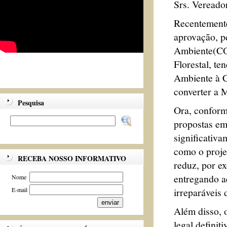
Srs. Vereado
Recentemente
aprovação, p
Ambiente(CO
Florestal, t
Ambiente à C
converter a 
Pesquisa
Ora, conform
propostas em
significativ
como o proj
RECEBA NOSSO INFORMATIVO
reduz, por e
entregando a
Nome
irreparáveis 
E-mail
Além disso, 
legal definit