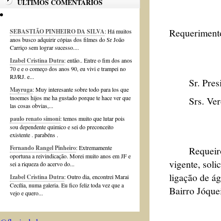
ÚLTIMOS COMENTÁRIOS
Requerimento
SEBASTIÃO PINHEIRO DA SILVA
: Há muitos
anos busco adquirir cópias dos filmes do Sr João
Carriço sem lograr sucesso....
Izabel Cristina Dutra
: então.. Entre o fim dos anos
70 e e o começo dos anos 90, eu vivi e trampei no
RJ/RJ. e...
Sr. Presi
Mayruga
: Muy interesante sobre todo para los que
tnoemes hijos me ha gustado porque te hace ver que
Srs. Vere
las cosas obvias,...
paulo renato simoni
: temos muito que lutar pois
sou dependente quimico e sei do preconceito
existente . parabéns .
Fernando Rangel Pinheiro
: Extremamente
Requeiro à 
oportuna a reivindicação. Morei muito anos em JF e
vigente, sol
sei a riqueza do acervo do...
ligação de á
Izabel Cristina Dutra
: Outro dia, encontrei Marai
Cecília, numa galeria. Eu fico feliz toda vez que a
Bairro Jóque
vejo e quero...