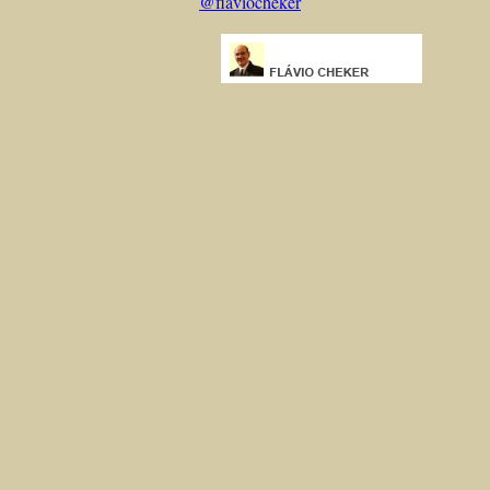
@flaviocheker