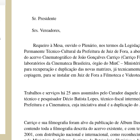
Sr. Presidente
s
Srs. Vereadores,
s
Requeiro à Mesa, ouvido o Plenário, nos termos da Legislação
Permanente Técnico-Cultural da Prefeitura de Juiz de Fora, a ab
do acervo Cinematográfico de João Gonçalves Carriço (Carriço F
laboratórios da Cinemateca Brasileira, órgão do MinC – Ministér
para recuperação e duplicação das novas matrizes, já tecnicament
copiagem, para se instalar em Juiz de Fora a Filmoteca e Videote
Trabalhos e serviços há 25 anos assumidos pelo Curador daquele ac
técnico e pesquisador Décio Batista Lopes, técnico-fiscal interme
Prefeitura e a Cinemateca, cuja iniciativa atual é a duplicação do
Carriço e sua filmografia foram alvo da publicação de Álbum Ilu
contendo toda a filmografia descrita do acervo existente, e com t
2001, com distribuição nacional e internacional, como reconheci