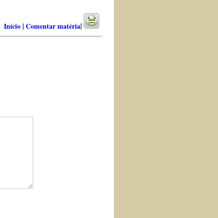
|
|
Início
Comentar matéria