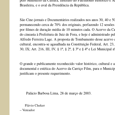
pelo Ministério da Cultura, Instituto do Patrimônio Histórico e A
Brasileira, e o aval da Presidência da República.
São Cine-jornais e Documentários realizados nos anos 30, 40 e 50
permanecendo cerca de 70% dos originais, perfazendo 12 sessõe
por filmes de duração média de 10 minutos cada. O Acervo da Ca
do cineasta à Prefeitura de Juiz de Fora, e hoje é administrado
Alfredo Ferreira Lage. A proposta de Tombamento desse acervo 
cultural, encontra-se agasalhada na Constituição Federal, Art. 23, 
30, IX; Art. 216, III, IV, § 1º, § 2º, § 3º e § 4º e Lei Municipal 
O grande e publicamente reconhecido valor histórico, cultural e a
documental e estética do Acervo da Carriço Film, para o Municípi
justificam o presente requerimento.
Palácio Barbosa Lima, 28 de março de 2003.
Flávio Cheker
– Vereador