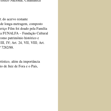
rtístico Nacional, Cinamateca
; do acervo restante
s de longa-metragem, composto
rriço Film foi doado pela Família
 pela FUNALFA – Fundação Cultural
como patrimônio histórico e
III, IV; Art. 24, VII, VIII; Art.
nº 7282/88.
rtístico, além da importância
o de Juiz de Fora e o País,