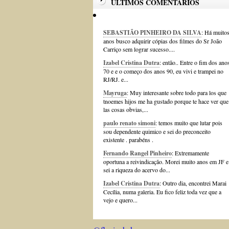
ÚLTIMOS COMENTÁRIOS
SEBASTIÃO PINHEIRO DA SILVA
: Há muito
anos busco adquirir cópias dos filmes do Sr João
Carriço sem lograr sucesso....
Izabel Cristina Dutra
: então.. Entre o fim dos ano
70 e e o começo dos anos 90, eu vivi e trampei no
RJ/RJ. e...
Mayruga
: Muy interesante sobre todo para los que
tnoemes hijos me ha gustado porque te hace ver que
las cosas obvias,...
paulo renato simoni
: temos muito que lutar pois
sou dependente quimico e sei do preconceito
existente . parabéns .
Fernando Rangel Pinheiro
: Extremamente
oportuna a reivindicação. Morei muito anos em JF e
sei a riqueza do acervo do...
Izabel Cristina Dutra
: Outro dia, encontrei Marai
Cecília, numa galeria. Eu fico feliz toda vez que a
vejo e quero...