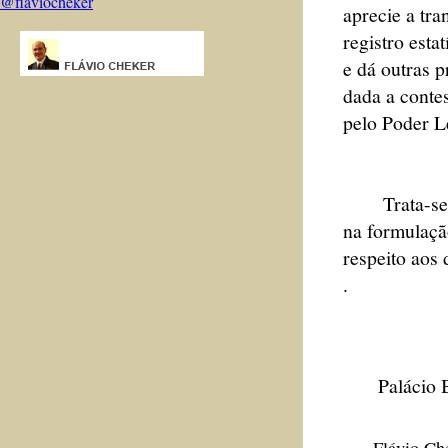
@flaviocheker
aprecie a tr
registro esta
e dá outras p
dada a contes
pelo Poder Le
Trata-se de
na formulação
respeito aos 
.
Palácio Bar