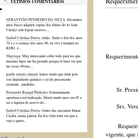
Requerimen
ÚLTIMOS COMENTÁRIOS
SEBASTIÃO PINHEIRO DA SILVA
: Há muitos
anos busco adquirir cópias dos filmes do Sr João
Carriço sem lograr sucesso....
Izabel Cristina Dutra
: então.. Entre o fim dos anos
70 e e o começo dos anos 90, eu vivi e trampei no
RJ/RJ. e...
Requerimento
Mayruga
: Muy interesante sobre todo para los que
tnoemes hijos me ha gustado porque te hace ver que
las cosas obvias,...
paulo renato simoni
: temos muito que lutar pois
sou dependente quimico e sei do preconceito
existente . parabéns .
Sr. Presid
Fernando Rangel Pinheiro
: Extremamente
oportuna a reivindicação. Morei muito anos em JF e
sei a riqueza do acervo do...
Srs. Verea
Izabel Cristina Dutra
: Outro dia, encontrei Marai
Cecília, numa galeria. Eu fico feliz toda vez que a
vejo e quero...
Requeiro à 
vigente, que