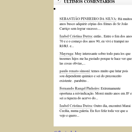
ÚLTIMOS COMENTÁRIOS
SEBASTIÃO PINHEIRO DA SILVA
: Há muito
anos busco adquirir cópias dos filmes do Sr João
Carriço sem lograr sucesso....
Izabel Cristina Dutra
: então.. Entre o fim dos ano
70 e e o começo dos anos 90, eu vivi e trampei no
RJ/RJ. e...
Mayruga
: Muy interesante sobre todo para los que
tnoemes hijos me ha gustado porque te hace ver que
las cosas obvias,...
paulo renato simoni
: temos muito que lutar pois
sou dependente quimico e sei do preconceito
existente . parabéns .
Fernando Rangel Pinheiro
: Extremamente
oportuna a reivindicação. Morei muito anos em JF e
sei a riqueza do acervo do...
Izabel Cristina Dutra
: Outro dia, encontrei Marai
Cecília, numa galeria. Eu fico feliz toda vez que a
vejo e quero...