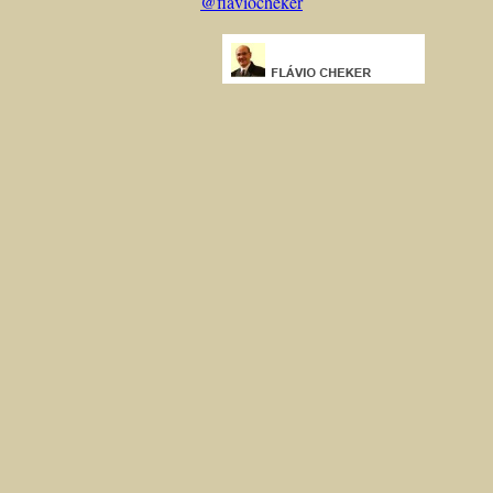
@flaviocheker