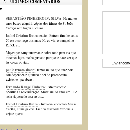
ÚLTIMOS COMENTÁRIOS
SEBASTIÃO PINHEIRO DA SILVA
: Há muitos
anos busco adquirir cópias dos filmes do Sr João
Carriço sem lograr sucesso....
Izabel Cristina Dutra
: então.. Entre o fim dos anos
70 e e o começo dos anos 90, eu vivi e trampei no
RJ/RJ. e...
Mayruga
: Muy interesante sobre todo para los que
tnoemes hijos me ha gustado porque te hace ver que
las cosas obvias,...
paulo renato simoni
: temos muito que lutar pois
sou dependente quimico e sei do preconceito
existente . parabéns .
Fernando Rangel Pinheiro
: Extremamente
oportuna a reivindicação. Morei muito anos em JF e
sei a riqueza do acervo do...
Izabel Cristina Dutra
: Outro dia, encontrei Marai
Cecília, numa galeria. Eu fico feliz toda vez que a
vejo e quero...