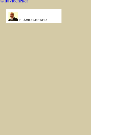
@flaviocheker