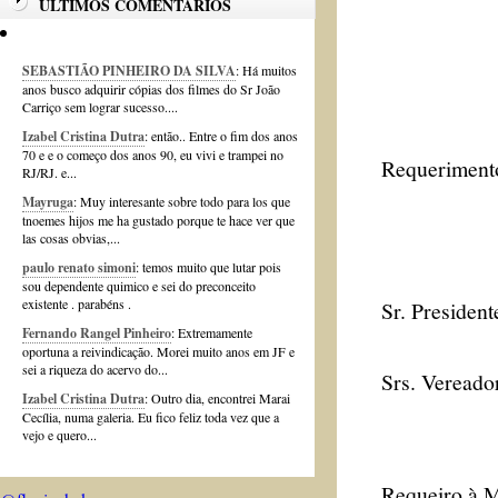
ÚLTIMOS COMENTÁRIOS
SEBASTIÃO PINHEIRO DA SILVA
: Há muitos
anos busco adquirir cópias dos filmes do Sr João
Carriço sem lograr sucesso....
Izabel Cristina Dutra
: então.. Entre o fim dos anos
70 e e o começo dos anos 90, eu vivi e trampei no
Requerimento
RJ/RJ. e...
Mayruga
: Muy interesante sobre todo para los que
tnoemes hijos me ha gustado porque te hace ver que
las cosas obvias,...
paulo renato simoni
: temos muito que lutar pois
sou dependente quimico e sei do preconceito
existente . parabéns .
Sr. President
Fernando Rangel Pinheiro
: Extremamente
oportuna a reivindicação. Morei muito anos em JF e
sei a riqueza do acervo do...
Srs. Vereado
Izabel Cristina Dutra
: Outro dia, encontrei Marai
Cecília, numa galeria. Eu fico feliz toda vez que a
vejo e quero...
Requeiro à M