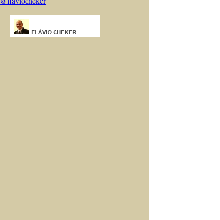
@flaviocheker