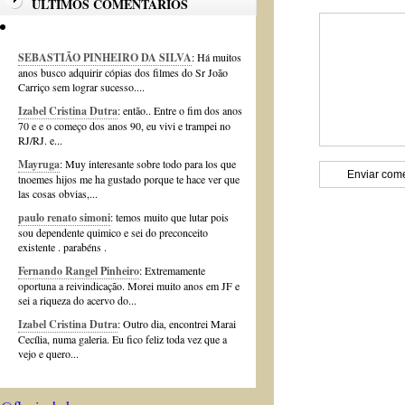
ÚLTIMOS COMENTÁRIOS
SEBASTIÃO PINHEIRO DA SILVA
: Há muitos
anos busco adquirir cópias dos filmes do Sr João
Carriço sem lograr sucesso....
Izabel Cristina Dutra
: então.. Entre o fim dos anos
70 e e o começo dos anos 90, eu vivi e trampei no
RJ/RJ. e...
Mayruga
: Muy interesante sobre todo para los que
tnoemes hijos me ha gustado porque te hace ver que
las cosas obvias,...
paulo renato simoni
: temos muito que lutar pois
sou dependente quimico e sei do preconceito
existente . parabéns .
Fernando Rangel Pinheiro
: Extremamente
oportuna a reivindicação. Morei muito anos em JF e
sei a riqueza do acervo do...
Izabel Cristina Dutra
: Outro dia, encontrei Marai
Cecília, numa galeria. Eu fico feliz toda vez que a
vejo e quero...