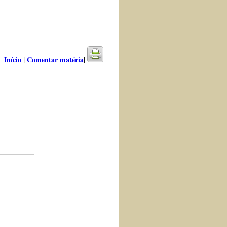
|
|
Início
Comentar matéria