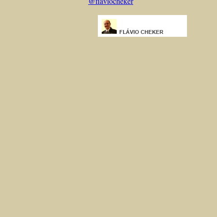
@flaviocheker