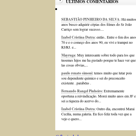
ÚLTIMOS COMENTÁRIOS
SEBASTIÃO PINHEIRO DA SILVA
: Há muito
anos busco adquirir cópias dos filmes do Sr João
Carriço sem lograr sucesso....
Izabel Cristina Dutra
: então.. Entre o fim dos ano
70 e e o começo dos anos 90, eu vivi e trampei no
RJ/RJ. e...
Mayruga
: Muy interesante sobre todo para los que
tnoemes hijos me ha gustado porque te hace ver que
las cosas obvias,...
paulo renato simoni
: temos muito que lutar pois
sou dependente quimico e sei do preconceito
existente . parabéns .
Fernando Rangel Pinheiro
: Extremamente
oportuna a reivindicação. Morei muito anos em JF e
sei a riqueza do acervo do...
Izabel Cristina Dutra
: Outro dia, encontrei Marai
Cecília, numa galeria. Eu fico feliz toda vez que a
vejo e quero...