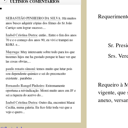
ÚLTIMOS COMENTÁRIOS
Requerimento
SEBASTIÃO PINHEIRO DA SILVA
: Há muitos
anos busco adquirir cópias dos filmes do Sr João
Carriço sem lograr sucesso....
Izabel Cristina Dutra
: então.. Entre o fim dos anos
70 e e o começo dos anos 90, eu vivi e trampei no
Sr. Presid
RJ/RJ. e...
Mayruga
: Muy interesante sobre todo para los que
Srs. Verea
tnoemes hijos me ha gustado porque te hace ver que
las cosas obvias,...
paulo renato simoni
: temos muito que lutar pois
sou dependente quimico e sei do preconceito
existente . parabéns .
Requeiro à M
Fernando Rangel Pinheiro
: Extremamente
oportuna a reivindicação. Morei muito anos em JF e
vigente, que
sei a riqueza do acervo do...
anexo, versa
Izabel Cristina Dutra
: Outro dia, encontrei Marai
Cecília, numa galeria. Eu fico feliz toda vez que a
vejo e quero...