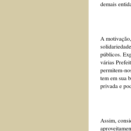
demais entida
A motivação, 
solidariedad
públicos. Ex
várias Prefe
permitem-nos
tem em sua ba
privada e po
Assim, consi
aproveitamen