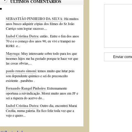
ÚLTIMOS COMENTÁRIOS
SEBASTIÃO PINHEIRO DA SILVA
: Há muitos
anos busco adquirir cópias dos filmes do Sr João
Carriço sem lograr sucesso....
Izabel Cristina Dutra
: então.. Entre o fim dos anos
70 e e o começo dos anos 90, eu vivi e trampei no
RJ/RJ. e...
Mayruga
: Muy interesante sobre todo para los que
tnoemes hijos me ha gustado porque te hace ver que
las cosas obvias,...
paulo renato simoni
: temos muito que lutar pois
sou dependente quimico e sei do preconceito
existente . parabéns .
Fernando Rangel Pinheiro
: Extremamente
oportuna a reivindicação. Morei muito anos em JF e
sei a riqueza do acervo do...
Izabel Cristina Dutra
: Outro dia, encontrei Marai
Cecília, numa galeria. Eu fico feliz toda vez que a
vejo e quero...