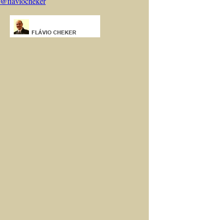
@flaviocheker