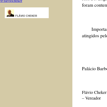
@flaviocheker
foram contem
Importante r
atingidos pel
Palácio Barb
Flávio Cheker
– Vereador