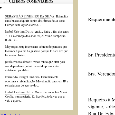
ÚLTIMOS COMENTÁRIOS
SEBASTIÃO PINHEIRO DA SILVA
: Há muitos
Requerimento
anos busco adquirir cópias dos filmes do Sr João
Carriço sem lograr sucesso....
Izabel Cristina Dutra
: então.. Entre o fim dos anos
70 e e o começo dos anos 90, eu vivi e trampei no
RJ/RJ. e...
Mayruga
: Muy interesante sobre todo para los que
tnoemes hijos me ha gustado porque te hace ver que
Sr. President
las cosas obvias,...
paulo renato simoni
: temos muito que lutar pois
sou dependente quimico e sei do preconceito
existente . parabéns .
Srs. Vereado
Fernando Rangel Pinheiro
: Extremamente
oportuna a reivindicação. Morei muito anos em JF e
sei a riqueza do acervo do...
Izabel Cristina Dutra
: Outro dia, encontrei Marai
Cecília, numa galeria. Eu fico feliz toda vez que a
Requeiro à M
vejo e quero...
vigente, soli
Rua Dr. Edga