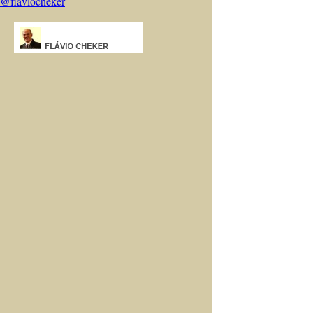
@flaviocheker