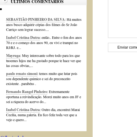
ÚLTIMOS COMENTÁRIOS
SEBASTIÃO PINHEIRO DA SILVA
: Há muitos
anos busco adquirir cópias dos filmes do Sr João
Carriço sem lograr sucesso....
Izabel Cristina Dutra
: então.. Entre o fim dos anos
70 e e o começo dos anos 90, eu vivi e trampei no
RJ/RJ. e...
Mayruga
: Muy interesante sobre todo para los que
tnoemes hijos me ha gustado porque te hace ver que
las cosas obvias,...
paulo renato simoni
: temos muito que lutar pois
sou dependente quimico e sei do preconceito
existente . parabéns .
Fernando Rangel Pinheiro
: Extremamente
oportuna a reivindicação. Morei muito anos em JF e
sei a riqueza do acervo do...
Izabel Cristina Dutra
: Outro dia, encontrei Marai
Cecília, numa galeria. Eu fico feliz toda vez que a
vejo e quero...