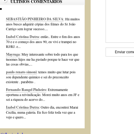
ÚLTIMOS COMENTÁRIOS
SEBASTIÃO PINHEIRO DA SILVA
: Há muitos
anos busco adquirir cópias dos filmes do Sr João
Carriço sem lograr sucesso....
Izabel Cristina Dutra
: então.. Entre o fim dos anos
70 e e o começo dos anos 90, eu vivi e trampei no
RJ/RJ. e...
Mayruga
: Muy interesante sobre todo para los que
tnoemes hijos me ha gustado porque te hace ver que
las cosas obvias,...
paulo renato simoni
: temos muito que lutar pois
sou dependente quimico e sei do preconceito
existente . parabéns .
Fernando Rangel Pinheiro
: Extremamente
oportuna a reivindicação. Morei muito anos em JF e
sei a riqueza do acervo do...
Izabel Cristina Dutra
: Outro dia, encontrei Marai
Cecília, numa galeria. Eu fico feliz toda vez que a
vejo e quero...