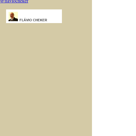
@flaviocheker