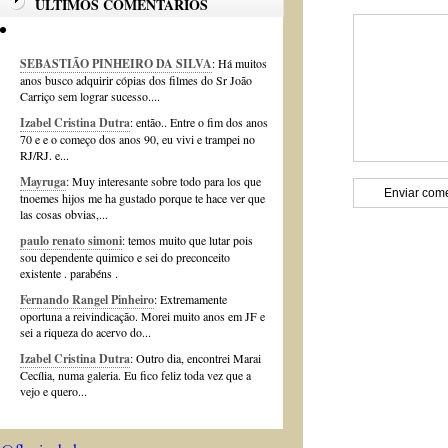
ÚLTIMOS COMENTÁRIOS
SEBASTIÃO PINHEIRO DA SILVA
: Há muitos
anos busco adquirir cópias dos filmes do Sr João
Carriço sem lograr sucesso....
Izabel Cristina Dutra
: então.. Entre o fim dos anos
70 e e o começo dos anos 90, eu vivi e trampei no
RJ/RJ. e...
Mayruga
: Muy interesante sobre todo para los que
tnoemes hijos me ha gustado porque te hace ver que
las cosas obvias,...
paulo renato simoni
: temos muito que lutar pois
sou dependente quimico e sei do preconceito
existente . parabéns .
Fernando Rangel Pinheiro
: Extremamente
oportuna a reivindicação. Morei muito anos em JF e
sei a riqueza do acervo do...
Izabel Cristina Dutra
: Outro dia, encontrei Marai
Cecília, numa galeria. Eu fico feliz toda vez que a
vejo e quero...