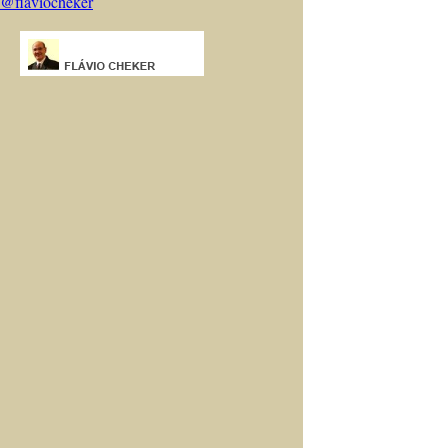
@flaviocheker