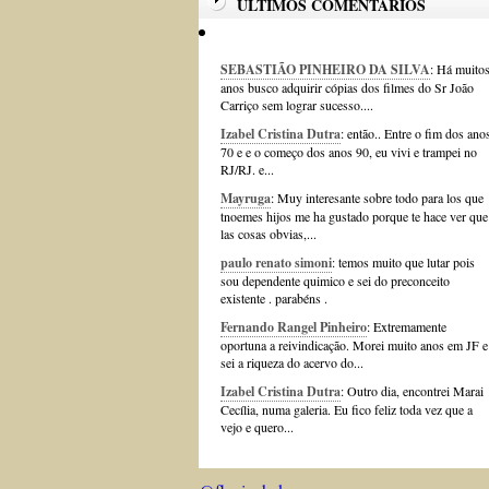
ÚLTIMOS COMENTÁRIOS
SEBASTIÃO PINHEIRO DA SILVA
: Há muito
anos busco adquirir cópias dos filmes do Sr João
Carriço sem lograr sucesso....
Izabel Cristina Dutra
: então.. Entre o fim dos ano
70 e e o começo dos anos 90, eu vivi e trampei no
RJ/RJ. e...
Mayruga
: Muy interesante sobre todo para los que
tnoemes hijos me ha gustado porque te hace ver que
las cosas obvias,...
paulo renato simoni
: temos muito que lutar pois
sou dependente quimico e sei do preconceito
existente . parabéns .
Fernando Rangel Pinheiro
: Extremamente
oportuna a reivindicação. Morei muito anos em JF e
sei a riqueza do acervo do...
Izabel Cristina Dutra
: Outro dia, encontrei Marai
Cecília, numa galeria. Eu fico feliz toda vez que a
vejo e quero...