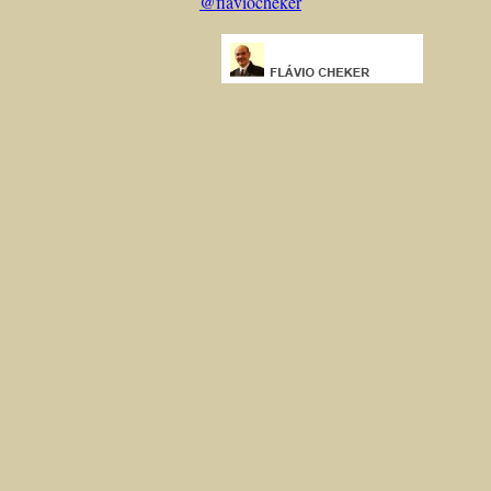
@flaviocheker