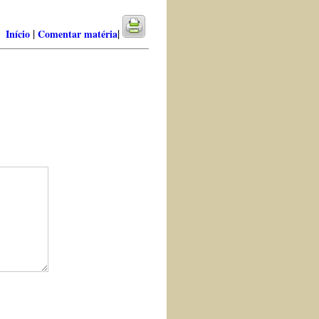
|
|
Início
Comentar matéria