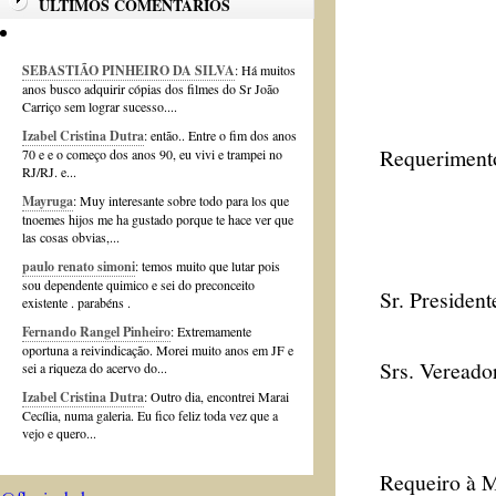
ÚLTIMOS COMENTÁRIOS
SEBASTIÃO PINHEIRO DA SILVA
: Há muitos
anos busco adquirir cópias dos filmes do Sr João
Carriço sem lograr sucesso....
Izabel Cristina Dutra
: então.. Entre o fim dos anos
Requerimento
70 e e o começo dos anos 90, eu vivi e trampei no
RJ/RJ. e...
Mayruga
: Muy interesante sobre todo para los que
tnoemes hijos me ha gustado porque te hace ver que
las cosas obvias,...
paulo renato simoni
: temos muito que lutar pois
sou dependente quimico e sei do preconceito
Sr. President
existente . parabéns .
Fernando Rangel Pinheiro
: Extremamente
oportuna a reivindicação. Morei muito anos em JF e
Srs. Vereado
sei a riqueza do acervo do...
Izabel Cristina Dutra
: Outro dia, encontrei Marai
Cecília, numa galeria. Eu fico feliz toda vez que a
vejo e quero...
Requeiro à M