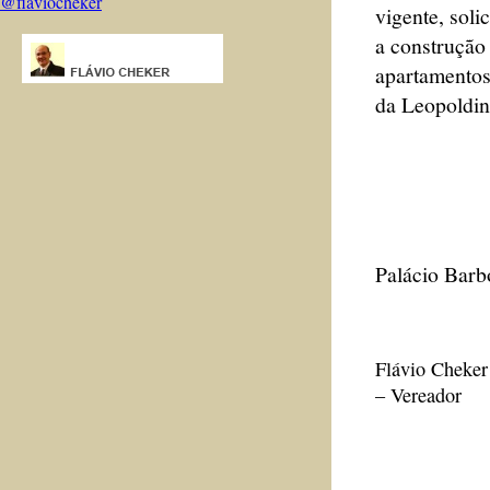
@flaviocheker
vigente, soli
a construção
apartamentos
da Leopoldin
Palácio Barb
Flávio Cheker
– Vereador