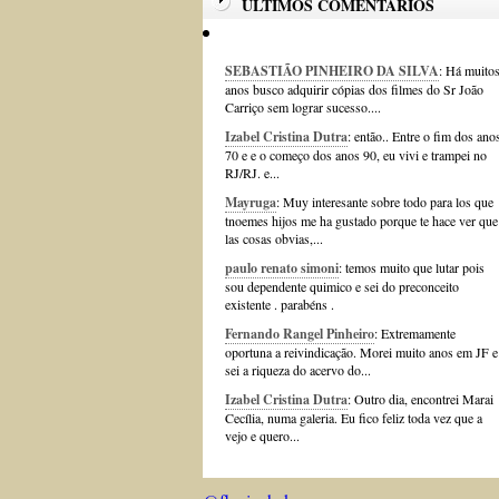
ÚLTIMOS COMENTÁRIOS
SEBASTIÃO PINHEIRO DA SILVA
: Há muito
anos busco adquirir cópias dos filmes do Sr João
Carriço sem lograr sucesso....
Izabel Cristina Dutra
: então.. Entre o fim dos ano
70 e e o começo dos anos 90, eu vivi e trampei no
RJ/RJ. e...
Mayruga
: Muy interesante sobre todo para los que
tnoemes hijos me ha gustado porque te hace ver que
las cosas obvias,...
paulo renato simoni
: temos muito que lutar pois
sou dependente quimico e sei do preconceito
existente . parabéns .
Fernando Rangel Pinheiro
: Extremamente
oportuna a reivindicação. Morei muito anos em JF e
sei a riqueza do acervo do...
Izabel Cristina Dutra
: Outro dia, encontrei Marai
Cecília, numa galeria. Eu fico feliz toda vez que a
vejo e quero...