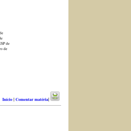
de
de
RESP de
ro de
|
|
Início
Comentar matéria