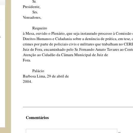
Sr.
Presidente,
Srs.
Vereadores,
s
Requeiro
à Mesa, ouvido o Plenário, que seja instaurado processo à Comissão 
s
Direitos Humanos e Cidadania sobre a denúncia de prática, em tese, 
crimes por parte de policiais civis e militares que trabalham no CE
Juiz de Fora, encaminhado pelo Sr. Fernando Amato Tavares ao Cent
Atenção ao Cidadão da Câmara Municipal de Juiz de
Fora.
Palácio
Barbosa Lima, 29 de abril de
2004.
Comentários