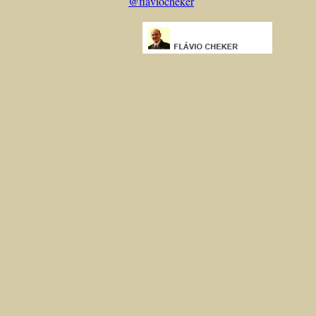
@flaviocheker