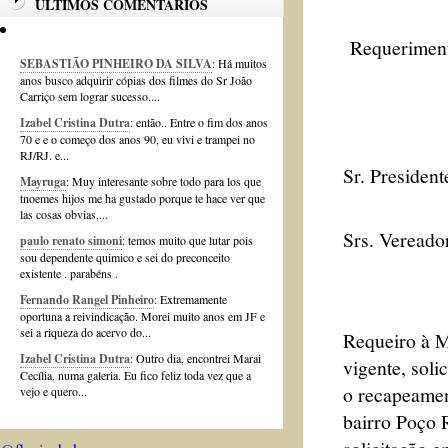
ÚLTIMOS COMENTÁRIOS
Requeriment
SEBASTIÃO PINHEIRO DA SILVA
: Há muitos
anos busco adquirir cópias dos filmes do Sr João
Carriço sem lograr sucesso....
Izabel Cristina Dutra
: então.. Entre o fim dos anos
70 e e o começo dos anos 90, eu vivi e trampei no
RJ/RJ. e...
Sr. President
Mayruga
: Muy interesante sobre todo para los que
tnoemes hijos me ha gustado porque te hace ver que
las cosas obvias,...
Srs. Vereado
paulo renato simoni
: temos muito que lutar pois
sou dependente quimico e sei do preconceito
existente . parabéns .
Fernando Rangel Pinheiro
: Extremamente
oportuna a reivindicação. Morei muito anos em JF e
sei a riqueza do acervo do...
Requeiro à M
Izabel Cristina Dutra
: Outro dia, encontrei Marai
vigente, soli
Cecília, numa galeria. Eu fico feliz toda vez que a
o recapeamen
vejo e quero...
bairro Poço 