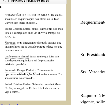
ÚLTIMOS COMENTÁRIOS
SEBASTIÃO PINHEIRO DA SILVA
: Há muitos
anos busco adquirir cópias dos filmes do Sr João
Requerimento
Carriço sem lograr sucesso....
Izabel Cristina Dutra
: então.. Entre o fim dos anos
70 e e o começo dos anos 90, eu vivi e trampei no
RJ/RJ. e...
Mayruga
: Muy interesante sobre todo para los que
tnoemes hijos me ha gustado porque te hace ver que
las cosas obvias,...
Sr. President
paulo renato simoni
: temos muito que lutar pois
sou dependente quimico e sei do preconceito
existente . parabéns .
Fernando Rangel Pinheiro
: Extremamente
Srs. Vereado
oportuna a reivindicação. Morei muito anos em JF e
sei a riqueza do acervo do...
Izabel Cristina Dutra
: Outro dia, encontrei Marai
Cecília, numa galeria. Eu fico feliz toda vez que a
vejo e quero...
Requeiro à M
vigente, soli