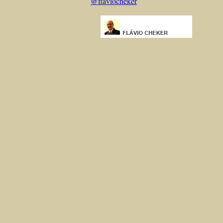
@flaviocheker