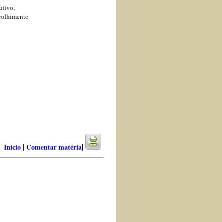
utivo,
ecolhimento
|
|
Início
Comentar matéria