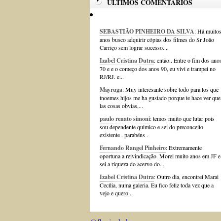
ÚLTIMOS COMENTÁRIOS
SEBASTIÃO PINHEIRO DA SILVA
: Há muito
anos busco adquirir cópias dos filmes do Sr João
Carriço sem lograr sucesso....
Izabel Cristina Dutra
: então.. Entre o fim dos ano
70 e e o começo dos anos 90, eu vivi e trampei no
RJ/RJ. e...
Mayruga
: Muy interesante sobre todo para los que
tnoemes hijos me ha gustado porque te hace ver que
las cosas obvias,...
paulo renato simoni
: temos muito que lutar pois
sou dependente quimico e sei do preconceito
existente . parabéns .
Fernando Rangel Pinheiro
: Extremamente
oportuna a reivindicação. Morei muito anos em JF e
sei a riqueza do acervo do...
Izabel Cristina Dutra
: Outro dia, encontrei Marai
Cecília, numa galeria. Eu fico feliz toda vez que a
vejo e quero...