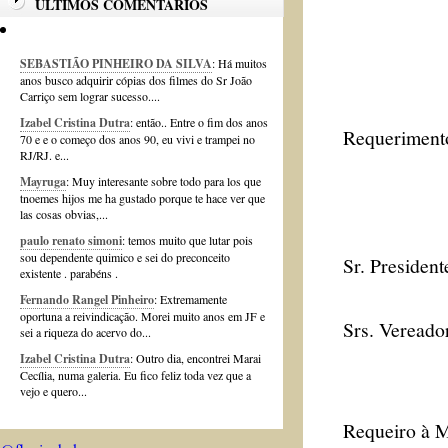
ÚLTIMOS COMENTÁRIOS
SEBASTIÃO PINHEIRO DA SILVA
: Há muitos
anos busco adquirir cópias dos filmes do Sr João
Carriço sem lograr sucesso....
Izabel Cristina Dutra
: então.. Entre o fim dos anos
Requerimento
70 e e o começo dos anos 90, eu vivi e trampei no
RJ/RJ. e...
Mayruga
: Muy interesante sobre todo para los que
tnoemes hijos me ha gustado porque te hace ver que
las cosas obvias,...
paulo renato simoni
: temos muito que lutar pois
sou dependente quimico e sei do preconceito
Sr. President
existente . parabéns .
Fernando Rangel Pinheiro
: Extremamente
oportuna a reivindicação. Morei muito anos em JF e
Srs. Vereado
sei a riqueza do acervo do...
Izabel Cristina Dutra
: Outro dia, encontrei Marai
Cecília, numa galeria. Eu fico feliz toda vez que a
vejo e quero...
Requeiro à M