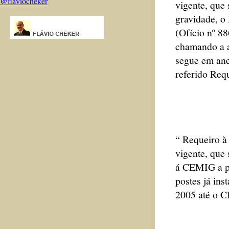
@flaviocheker
vigente, que 
gravidade, 
(Ofício nº 8
chamando a a
segue em ane
referido Req
“ Requeiro à
vigente, que 
á CEMIG a po
postes já in
2005 até o C