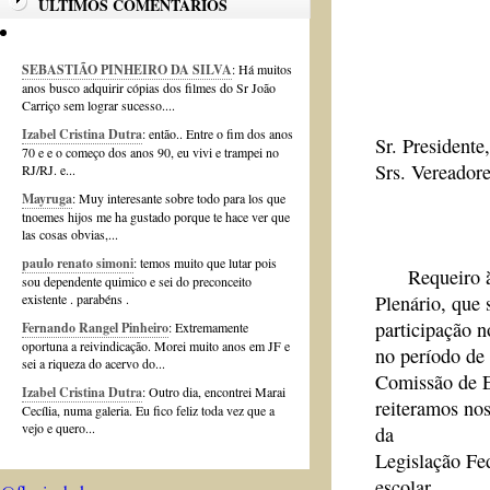
ÚLTIMOS COMENTÁRIOS
Requeri
SEBASTIÃO PINHEIRO DA SILVA
: Há muitos
anos busco adquirir cópias dos filmes do Sr João
Carriço sem lograr sucesso....
Izabel Cristina Dutra
: então.. Entre o fim dos anos
Sr. Presidente,
70 e e o começo dos anos 90, eu vivi e trampei no
Srs. Vereadore
RJ/RJ. e...
Mayruga
: Muy interesante sobre todo para los que
tnoemes hijos me ha gustado porque te hace ver que
las cosas obvias,...
paulo renato simoni
: temos muito que lutar pois
Requeiro à 
sou dependente quimico e sei do preconceito
existente . parabéns .
Plenário, que 
participação 
Fernando Rangel Pinheiro
: Extremamente
oportuna a reivindicação. Morei muito anos em JF e
no período de
sei a riqueza do acervo do...
Comissão de E
Izabel Cristina Dutra
: Outro dia, encontrei Marai
reiteramos no
Cecília, numa galeria. Eu fico feliz toda vez que a
vejo e quero...
da
Legislação Fed
escolar.