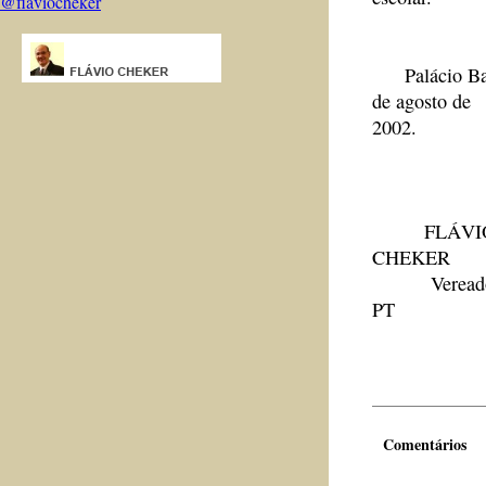
@flaviocheker
Palácio Bar
de agosto de
2002.
FLÁVI
CHEKER
Vereado
PT
Comentários