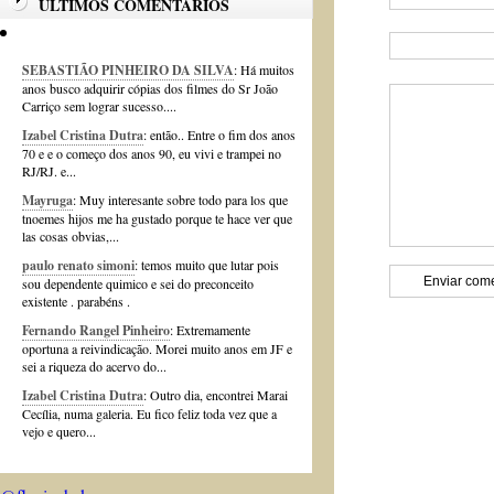
ÚLTIMOS COMENTÁRIOS
SEBASTIÃO PINHEIRO DA SILVA
: Há muitos
anos busco adquirir cópias dos filmes do Sr João
Carriço sem lograr sucesso....
Izabel Cristina Dutra
: então.. Entre o fim dos anos
70 e e o começo dos anos 90, eu vivi e trampei no
RJ/RJ. e...
Mayruga
: Muy interesante sobre todo para los que
tnoemes hijos me ha gustado porque te hace ver que
las cosas obvias,...
paulo renato simoni
: temos muito que lutar pois
sou dependente quimico e sei do preconceito
existente . parabéns .
Fernando Rangel Pinheiro
: Extremamente
oportuna a reivindicação. Morei muito anos em JF e
sei a riqueza do acervo do...
Izabel Cristina Dutra
: Outro dia, encontrei Marai
Cecília, numa galeria. Eu fico feliz toda vez que a
vejo e quero...