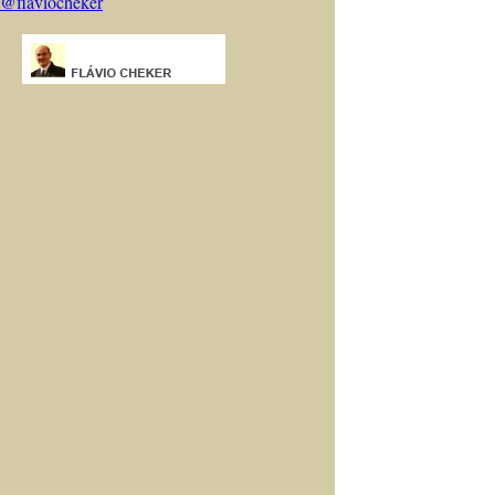
@flaviocheker