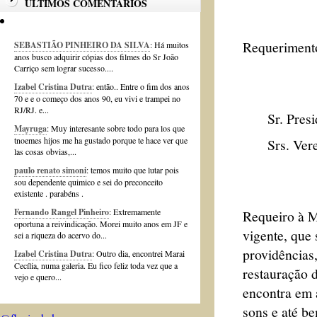
ÚLTIMOS COMENTÁRIOS
Requerimento
SEBASTIÃO PINHEIRO DA SILVA
: Há muitos
anos busco adquirir cópias dos filmes do Sr João
Carriço sem lograr sucesso....
Izabel Cristina Dutra
: então.. Entre o fim dos anos
70 e e o começo dos anos 90, eu vivi e trampei no
RJ/RJ. e...
Sr. Presid
Mayruga
: Muy interesante sobre todo para los que
tnoemes hijos me ha gustado porque te hace ver que
Srs. Verea
las cosas obvias,...
paulo renato simoni
: temos muito que lutar pois
sou dependente quimico e sei do preconceito
existente . parabéns .
Fernando Rangel Pinheiro
: Extremamente
Requeiro à M
oportuna a reivindicação. Morei muito anos em JF e
vigente, que 
sei a riqueza do acervo do...
providências
Izabel Cristina Dutra
: Outro dia, encontrei Marai
Cecília, numa galeria. Eu fico feliz toda vez que a
restauração 
vejo e quero...
encontra em 
sons e até b