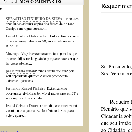
ÚLTIMOS COMENTÁRIOS
Requerimen
SEBASTIÃO PINHEIRO DA SILVA
: Há muitos
anos busco adquirir cópias dos filmes do Sr João
Carriço sem lograr sucesso....
Izabel Cristina Dutra
: então.. Entre o fim dos anos
70 e e o começo dos anos 90, eu vivi e trampei no
Requer
RJ/RJ. e...
Mayruga
: Muy interesante sobre todo para los que
tnoemes hijos me ha gustado porque te hace ver que
las cosas obvias,...
Sr. Presidente,
paulo renato simoni
: temos muito que lutar pois
Srs. Vereadore
sou dependente quimico e sei do preconceito
existente . parabéns .
Fernando Rangel Pinheiro
: Extremamente
oportuna a reivindicação. Morei muito anos em JF e
sei a riqueza do acervo do...
Requeiro à 
Izabel Cristina Dutra
: Outro dia, encontrei Marai
Plenário que 
Cecília, numa galeria. Eu fico feliz toda vez que a
Cidadania sob
vejo e quero...
que seu irmão
ao Cidadão, 