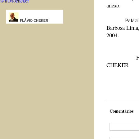
@flaviocheker
anexo.
Paláci
Barbosa Lima,
2004.
FLÁ
CHEKER
VER
Comentários