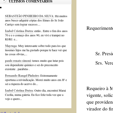
ÚLTIMOS COMENTÁRIOS
SEBASTIÃO PINHEIRO DA SILVA
: Há muitos
anos busco adquirir cópias dos filmes do Sr João
Carriço sem lograr sucesso....
Requerimento
Izabel Cristina Dutra
: então.. Entre o fim dos anos
70 e e o começo dos anos 90, eu vivi e trampei no
RJ/RJ. e...
Mayruga
: Muy interesante sobre todo para los que
tnoemes hijos me ha gustado porque te hace ver que
Sr. Presid
las cosas obvias,...
paulo renato simoni
: temos muito que lutar pois
Srs. Verea
sou dependente quimico e sei do preconceito
existente . parabéns .
Fernando Rangel Pinheiro
: Extremamente
oportuna a reivindicação. Morei muito anos em JF e
sei a riqueza do acervo do...
Requeiro à M
Izabel Cristina Dutra
: Outro dia, encontrei Marai
vigente, soli
Cecília, numa galeria. Eu fico feliz toda vez que a
vejo e quero...
que providen
virador do f