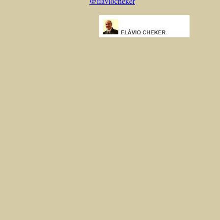
@flaviocheker