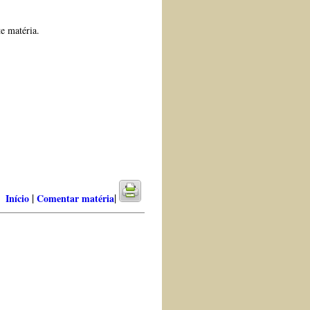
e matéria.
|
|
Início
Comentar matéria