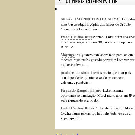
ÚLTIMOS COMENTÁRIOS
SEBASTIÃO PINHEIRO DA SILVA
: Há muito
anos busco adquirir cópias dos filmes do Sr João
Carriço sem lograr sucesso....
Izabel Cristina Dutra
: então.. Entre o fim dos ano
70 e e o começo dos anos 90, eu vivi e trampei no
RJ/RJ. e...
Mayruga
: Muy interesante sobre todo para los que
tnoemes hijos me ha gustado porque te hace ver que
las cosas obvias,...
paulo renato simoni
: temos muito que lutar pois
sou dependente quimico e sei do preconceito
existente . parabéns .
Fernando Rangel Pinheiro
: Extremamente
oportuna a reivindicação. Morei muito anos em JF e
sei a riqueza do acervo do...
Izabel Cristina Dutra
: Outro dia, encontrei Marai
Cecília, numa galeria. Eu fico feliz toda vez que a
vejo e quero...