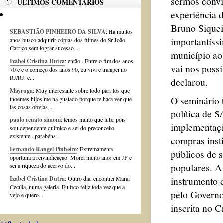
sermos convi
ÚLTIMOS COMENTÁRIOS
experiência d
Bruno Siquei
SEBASTIÃO PINHEIRO DA SILVA
: Há muitos
importantíss
anos busco adquirir cópias dos filmes do Sr João
Carriço sem lograr sucesso....
município ao
Izabel Cristina Dutra
: então.. Entre o fim dos anos
vai nos possi
70 e e o começo dos anos 90, eu vivi e trampei no
RJ/RJ. e...
declarou.
Mayruga
: Muy interesante sobre todo para los que
O seminário 
tnoemes hijos me ha gustado porque te hace ver que
las cosas obvias,...
política de 
paulo renato simoni
: temos muito que lutar pois
implementaçã
sou dependente quimico e sei do preconceito
existente . parabéns .
compras insti
Fernando Rangel Pinheiro
: Extremamente
públicos de s
oportuna a reivindicação. Morei muito anos em JF e
populares. A
sei a riqueza do acervo do...
instrumento 
Izabel Cristina Dutra
: Outro dia, encontrei Marai
Cecília, numa galeria. Eu fico feliz toda vez que a
pelo Governo
vejo e quero...
inscrita no 