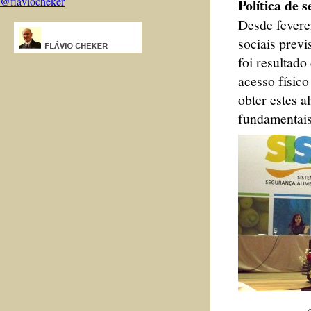
@flaviocheker
Política de 
Desde feverei
sociais previ
foi resultado
acesso físic
obter estes 
fundamentais