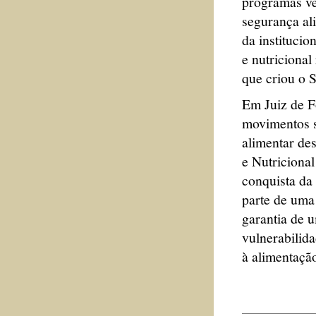
programas vê
segurança al
da institucio
e nutriciona
que criou o 
Em Juiz de Fo
movimentos s
alimentar de
e Nutriciona
conquista da
parte de uma 
garantia de 
vulnerabilida
à alimentaçã