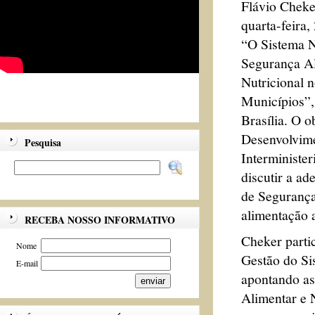
Flávio Cheker
quarta-feira,
“O Sistema N
Segurança Al
Nutricional 
Municípios”,
Brasília. O o
Desenvolvim
Pesquisa
Interminister
discutir a a
de Segurança 
alimentação 
RECEBA NOSSO INFORMATIVO
Cheker parti
Nome
Gestão do Si
E-mail
apontando as
Alimentar e 